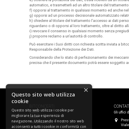
automatico, e trasmetterli ad un altro titolare del trattamen
f) opporsi al trattamento in qualsiasi momento ed anche nel c
g) opporsi ad un processo decisionale automatizzato relativ
h) chiedere al titolare del trattamento l’accesso ai dati person
riguardano o di opporsi al loro trattamento, oltre al diritto all
i) revocare il consenso in qualsiasi momento senza pregiudic
j) proporre reclamo a un’autorità di controllo.
Può esercitare i Suoi diritti con richiesta scritta inviata a bi
Responsabile della Protezione dei Dati.
Considerando che lo stato di perfezionamento dei meccanismi 
precisa che il presente documento potrà essere soggetto a
×
Questo sito web utilizza
cookie
BITCONCERTI
CONTAT
Questo sito web utilizza i cookie per
Eventi
Gli uffici
migliorare la tua esperienza di
News
Pres
navigazione. Utilizzando il nostro sito web
Trasparenza
Viale
acconsenti a tutti i cookie in conformità con
Prevendite