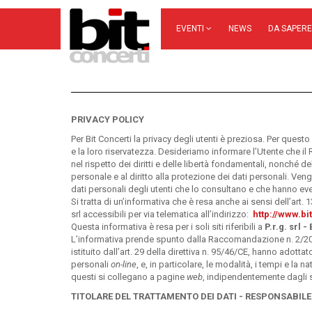
EVENTI
NEWS
DA SAPERE
PRIVACY POLICY
Per Bit Concerti la privacy degli utenti è preziosa. Per questo m
e la loro riservatezza. Desideriamo informare l’Utente che il
nel rispetto dei diritti e delle libertà fondamentali, nonché del
personale e al diritto alla protezione dei dati personali. Veng
dati personali degli utenti che lo consultano e che hanno ev
Si tratta di un’informativa che è resa anche ai sensi dell’ar
srl accessibili per via telematica all’indirizzo:
http://www.bit
Questa informativa è resa per i soli siti riferibili a
P.r.g. srl -
L’informativa prende spunto dalla Raccomandazione n. 2/2001
istituito dall’art. 29 della direttiva n. 95/46/CE, hanno adotta
personali
on-line
, e, in particolare, le modalità, i tempi e la 
questi si collegano a pagine
web
, indipendentemente dagli 
TITOLARE DEL TRATTAMENTO DEI DATI - RESPONSABILE