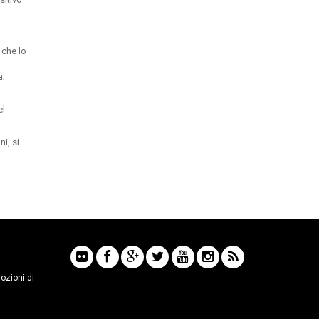
 che lo
a;
el
i, si
mozioni di