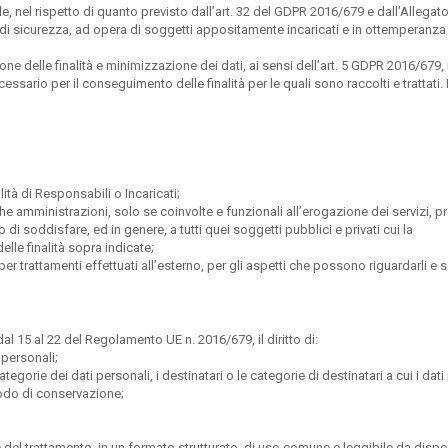
, nel rispetto di quanto previsto dall’art. 32 del GDPR 2016/679 e dall’Allegato
e di sicurezza, ad opera di soggetti appositamente incaricati e in ottemperanz
ione delle finalità e minimizzazione dei dati, ai sensi dell’art. 5 GDPR 2016/679, 
ssario per il conseguimento delle finalità per le quali sono raccolti e trattati.
ità di Responsabili o Incaricati;
he amministrazioni, solo se coinvolte e funzionali all’erogazione dei servizi, p
o di soddisfare, ed in genere, a tutti quei soggetti pubblici e privati cui la
le finalità sopra indicate;
o) per trattamenti effettuati all’esterno, per gli aspetti che possono riguardarli 
dal 15 al 22 del Regolamento UE n. 2016/679, il diritto di:
 personali;
categorie dei dati personali, i destinatari o le categorie di destinatari a cui i dat
iodo di conservazione;
lare del trattamento, in un formato strutturato, di uso comune e leggibile da dispo