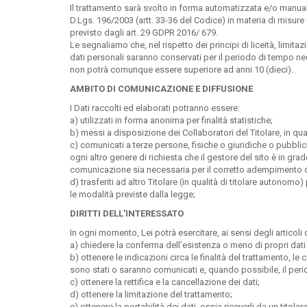
Il trattamento sarà svolto in forma automatizzata e/o manuale
D.Lgs. 196/2003 (artt. 33-36 del Codice) in materia di misur
previsto dagli art. 29 GDPR 2016/ 679.
Le segnaliamo che, nel rispetto dei principi di liceità, limitaz
dati personali saranno conservati per il periodo di tempo nece
non potrà comunque essere superiore ad anni 10 (dieci).
AMBITO DI COMUNICAZIONE E DIFFUSIONE
I Dati raccolti ed elaborati potranno essere:
a) utilizzati in forma anonima per finalità statistiche;
b) messi a disposizione dei Collaboratori del Titolare, in qual
c) comunicati a terze persone, fisiche o giuridiche o pubblic
ogni altro genere di richiesta che il gestore del sito è in grad
comunicazione sia necessaria per il corretto adempimento del
d) trasferiti ad altro Titolare (in qualità di titolare autonom
le modalità previste dalla legge;
DIRITTI DELL’INTERESSATO
In ogni momento, Lei potrà esercitare, ai sensi degli articoli 
a) chiedere la conferma dell’esistenza o meno di propri dati
b) ottenere le indicazioni circa le finalità del trattamento, le 
sono stati o saranno comunicati e, quando possibile, il per
c) ottenere la rettifica e la cancellazione dei dati;
d) ottenere la limitazione del trattamento;
e) ottenere la portabilità dei dati, ossia riceverli da un tito