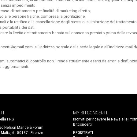
to senza impedimenti;
aso di trattamento per finalità di marketing diretto;
o alle persone ﬁsiche, compresa la profilazione;
ali e la rettifica o la cancellazione degli stessi o la limitazione del trattamento
a portabilità dei dati;
are la liceità del trattamento basata sul consenso prestato prima della revoc
tconcerti@gmail.com, all'indirizzo postale della sede legale o all’indirizzo mail d
automatici di controllo non li rende attualmente esenti da errori e disfunzion
d aggiornamenti.
TI
MY BITCONCERTI
 della PRG
Iscriviti per ricevere le News e le Pro
Bitconcerti.
so Nelson Mandela Forum
 Malta, 6 - 50137 - Firenze
REGISTRATI