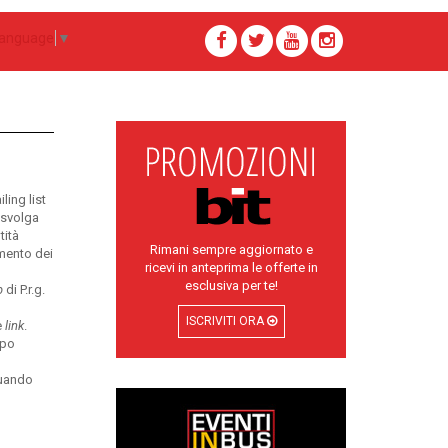
Language
▼
ling list
 svolga
tità
Rimani sempre aggiornato e
amento dei
ricevi in anteprima le offerte in
esclusiva per te!
b
di P.r.g.
ISCRIVITI ORA
e
link
.
ppo
 quando