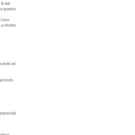
 B del
a a quanto
i Suoi
 La durata
rodotti ed
e secondo
i personali
sitivo