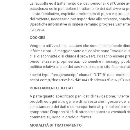
La raccolta ed il trattamento dei dati personali dell’Utente a
eccedenza ed in particolare il trattamento dei dati avverrà pe
L’invio facoltativo, esplicito e volontario di posta elettronic
del mittente, necessario per rispondere alle richieste, nonché d
Specifiche informative di sintesi verranno progressivamente r
richiesta.
COOKIES
Vengono utilizzati i c.d.
cookies
che sono file di piccole dim
informazioni. La maggior parte dei cookie sono "cookie di s
ci si disconnette o si chiude il browser). Possono essere pre
personalizzare i propri servizi, i contenuti e i messaggi pubbl
politica relativa all'uso dei cookie del nostro sito è consulta
<script type="text/javascript" charset="UTF-8" data-cookiesc
script.com/r/d6c128e9be7d453a417b5dc6a37f9c92.js"></s
CONFERIMENTO DEI DATI
A parte quanto specificato per i dati di navigazione, l’utente è
prodotti ed ogni altro genere di richiesta che il gestore del 
al trattamento dei dati o comunque indicati per sollecitare l
comportare l’impossibilità di ottenere risposta a eventuali ric
commerciali, sono in grado di fornire.
MODALITÀ DI TRATTAMENTO