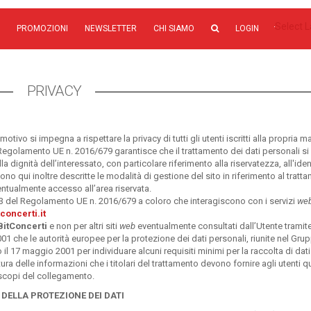
Select 
PROMOZIONI
NEWSLETTER
CHI SIAMO
LOGIN
PRIVACY
otivo si impegna a rispettare la privacy di tutti gli utenti iscritti alla propria mai
 Regolamento UE n. 2016/679 garantisce che il trattamento dei dati personali si
la dignità dell’interessato, con particolare riferimento alla riservatezza, all'iden
ono qui inoltre descritte le modalità di gestione del sito in riferimento al tratt
entualmente accesso all’area riservata.
t. 13 del Regolamento UE n. 2016/679 a coloro che interagiscono con i servizi
we
concerti.it
 BitConcerti
e non per altri siti
web
eventualmente consultati dall’Utente tramit
 che le autorità europee per la protezione dei dati personali, riunite nel Gru
to il 17 maggio 2001 per individuare alcuni requisiti minimi per la raccolta di dati
natura delle informazioni che i titolari del trattamento devono fornire agli utenti
scopi del collegamento.
 DELLA PROTEZIONE DEI DATI