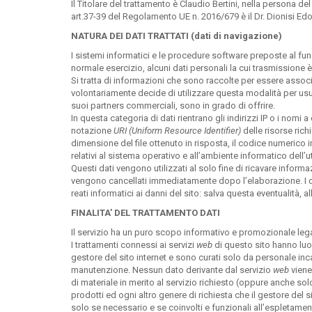
Il Titolare del trattamento è Claudio Bertini, nella persona de
art.37-39 del Regolamento UE n. 2016/679 è il Dr. Dionisi Ed
NATURA DEI DATI TRATTATI (dati di navigazione)
I sistemi informatici e le procedure software preposte al f
normale esercizio, alcuni dati personali la cui trasmissione è
Si tratta di informazioni che sono raccolte per essere associa
volontariamente decide di utilizzare questa modalità per usufru
suoi partners commerciali, sono in grado di offrire.
In questa categoria di dati rientrano gli indirizzi IP o i nomi a
notazione
URI (Uniform Resource Identifier)
delle risorse richi
dimensione del file ottenuto in risposta, il codice numerico 
relativi al sistema operativo e all’ambiente informatico dell’u
Questi dati vengono utilizzati al solo fine di ricavare inform
vengono cancellati immediatamente dopo l’elaborazione. I dat
reati informatici ai danni del sito: salva questa eventualità, al
FINALITA’ DEL TRATTAMENTO DATI
Il servizio ha un puro scopo informativo e promozionale legat
I trattamenti connessi ai servizi
web
di questo sito hanno luo
gestore del sito internet e sono curati solo da personale inc
manutenzione. Nessun dato derivante dal servizio
web
viene
di materiale in merito al servizio richiesto (oppure anche solo d
prodotti ed ogni altro genere di richiesta che il gestore del 
solo se necessario e se coinvolti e funzionali all’espletamen