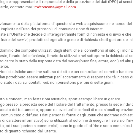
l legale rappresentante; Il responsabile della protezione dei dati (DPO) ai sensi
oardo, contatto mail:
rpdtoscana@gmail.com
.
unzionamento della piattaforma di questo sito web acquisiscono, nel corso del 
 implicita nell’uso dei protocolli di comunicazione di Internet.
te all’Utente che decide di interagire tramite form di richiesta e di invio e che
ire dei servizi, prodotti ed ogni altro genere di richiesta che il gestore del sit
 dominio dei computer utilizzati dagli utenti che si connettono al sito, gli indiriz
este, l’orario della richiesta, il metodo utilizzato nel sottoporre la richiesta al se
indicante lo stato della risposta data dal
server
(buon fine, errore, ecc.) ed altri
tente.
azioni statistiche anonime sull’uso del sito e per controllarne il corretto funzi
i potrebbero essere utilizzati per l’accertamento di responsabilità in caso di 
lo stato i dati sui contatti
web
non persistono per più di sette giorni.
o a concerti, manifestazioni artistiche, sport e tempo libero in genere.
go presso la predetta sede del Titolare del Trattamento, presso la sede indivi
aricato del trattamento, oppure da eventuali incaricati di occasionali operazion
 comunicato o diffuso. I dati personali forniti dagli utenti che inoltrano richiest
i carattere informativo) sono utilizzati al solo fine di eseguire il servizio, l’inv
sito, od i suoi partners commerciali, sono in grado di offrire e sono comunicati 
to di quanto richiesto dall’Utente.