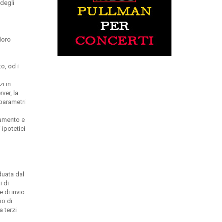
 degli
loro
o, od i
zi in
rver, la
 parametri
onamento e
ipotetici
duata dal
i di
e di invio
io di
a terzi