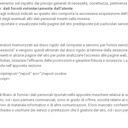
vverranno nel rispetto dei principi generali di necessità, correttezza, pertinenza
r:
dati forniti volontariamente dall'utente
.
a agli indirizzi indicati su questo sito comporta la successiva acquisizione dell’
egli eventuali altri dati personali inseriti nella missiva.
iportate o visualizzate nelle pagine del sito predisposte per particolari servizi
ensioni memorizzati sul disco rigido del computer e servono per fornire serviz
essione" e vengono quindi eliminati dal disco rigido al termine della session
senti in alcune pagine del sito per poter analizzare l'accesso alle pagine web,
icitari, misurare l'efficacia delle promozioni e garantire fiducia e sicurezza. La
bile nell’apposita sezione.
riptreport="report" src="//report.cookie-
cript>
 libero di fornire i dati personali riportati nelle apposite maschere relative ai se
sito, od i suoi partners commerciali, sono in grado di offrire, nonché relativi al
’invio di materiale informativo o di altre comunicazioni. Il loro mancato confer
hieste o usufruire dei servizi o prestazioni che il gestore del sito, od i suoi pa