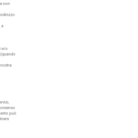
 e non
indirizzo
 a
i e/o
e (quando
 nostra
rvizi,
 consenso
imento può
rtners