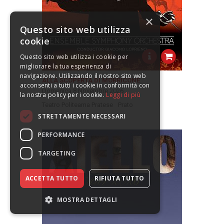
×
Questo sito web utilizza
cookie
Questo sito web utilizza i cookie per
migliorare la tua esperienza di
navigazione. Utilizzando il nostro sito web
ALLA SCOPERTA DI MORRICONE
acconsenti a tutti i cookie in conformità con
Domenica 8 Novembre 2026
la nostra policy per i cookie.
Leggi di più
Teatro Politeama Pratese
Prato
STRETTAMENTE NECESSARI
PERFORMANCE
TARGETING
ACCETTA TUTTO
RIFIUTA TUTTO
MOSTRA DETTAGLI