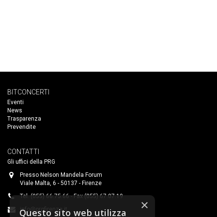
BITCONCERTI
Eventi
News
Trasparenza
Prevendite
CONTATTI
Gli uffici della PRG
Presso Nelson Mandela Forum
Viale Malta, 6 - 50137 - Firenze
Tel. (055) 66.75.66 - Fax (055) 67.07.19
×
info@prgfirenze.it
Questo sito web utilizza