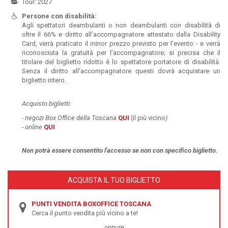
Tour: 2027
Persone con disabilità:
Agli spettatori deambulanti o non deambulanti con disabilità di
oltre il 66% e diritto all’accompagnatore attestato dalla Disability
Card, verrà praticato il minor prezzo previsto per l’evento - e verrà
riconosciuta la gratuità per l’accompagnatore; si precisa che il
titolare del biglietto ridotto è lo spettatore portatore di disabilità.
Senza il diritto all'accompagnatore questi dovrà acquistare un
biglietto intero.
Acquisto biglietti:
-
negozi Box Office della Toscana
QUI
(il più vicino
)
- online
QUI
Non potrà essere
consentito l'accesso se non con specifico biglietto.
ACQUISTA IL TUO BIGLIETTO
PUNTI VENDITA BOXOFFICE TOSCANA
Cerca il punto vendita più vicino a te!
oppure