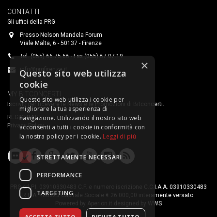
CONTATTI
Gli uffici della PRG
Presso Nelson Mandela Forum
Viale Malta, 6 - 50137 - Firenze
Tel. (055) 66.75.66 - Fax (055) 67.07.19
×
info@prgfirenze.it
Questo sito web utilizza
cookie
MY BITCONCERTI
Questo sito web utilizza i cookie per
Iscriviti per ricevere le News e le Promozioni di Bitconcerti.
migliorare la tua esperienza di
REGISTRATI
navigazione. Utilizzando il nostro sito web
Privacy Policy
acconsenti a tutti i cookie in conformità con
la nostra policy per i cookie.
Leggi di più
STRETTAMENTE NECESSARI
PERFORMANCE
PRG srl P.I. 03910330483 C.F. e numero iscrizione C.C.I.A.A. 03910330483
TARGETING
R.E.A. 400323 Capitale Sociale € 26.000,00 interamente versato.
Powered by
Aperion.it
designed by
WWS