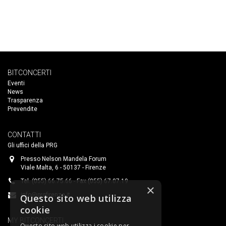
BITCONCERTI
Eventi
News
Trasparenza
Prevendite
CONTATTI
Gli uffici della PRG
Presso Nelson Mandela Forum
Viale Malta, 6 - 50137 - Firenze
Tel. (055) 66.75.66 - Fax (055) 67.07.19
×
info@prgfirenze.it
Questo sito web utilizza
cookie
MY BITCONCERTI
Questo sito web utilizza i cookie per