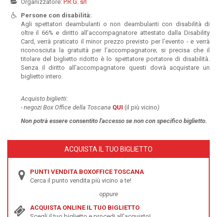
Organizzatore:
P.R.G. srl
Persone con disabilità:
Agli spettatori deambulanti o non deambulanti con disabilità di
oltre il 66% e diritto all’accompagnatore attestato dalla Disability
Card, verrà praticato il minor prezzo previsto per l’evento - e verrà
riconosciuta la gratuità per l’accompagnatore; si precisa che il
titolare del biglietto ridotto è lo spettatore portatore di disabilità.
Senza il diritto all'accompagnatore questi dovrà acquistare un
biglietto intero.
Acquisto biglietti:
-
negozi Box Office della Toscana
QUI
(il più vicino
)
Non potrà essere
consentito l'accesso se non con specifico biglietto.
ACQUISTA IL TUO BIGLIETTO
PUNTI VENDITA BOXOFFICE TOSCANA
Cerca il punto vendita più vicino a te!
oppure
ACQUISTA ONLINE IL TUO BIGLIETTO
Scegli il tuo biglietto e procedi all'acquisto!