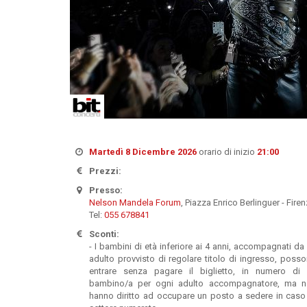
Martedì 8 Dicembre 2026
orario di inizio
21:00
Prezzi:
Presso:
Nelson Mandela Forum
, Piazza Enrico Berlinguer - Fire
Tel:
055 678841
Sconti:
- I bambini di età inferiore ai 4 anni, accompagnati da
adulto provvisto di regolare titolo di ingresso, poss
entrare senza pagare il biglietto, in numero di
bambino/a per ogni adulto accompagnatore, ma 
hanno diritto ad occupare un posto a sedere in caso