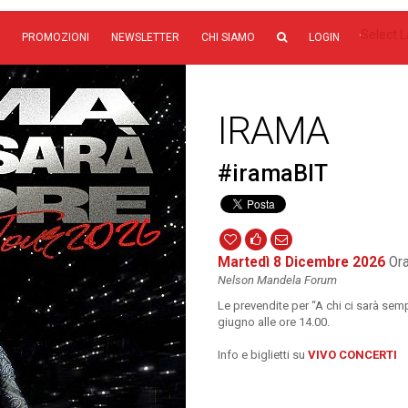
Select 
PROMOZIONI
NEWSLETTER
CHI SIAMO
LOGIN
IRAMA
#iramaBIT
Martedì 8 Dicembre 2026
Ora
Nelson Mandela Forum
Le prevendite per “A chi ci sarà semp
giugno alle ore 14.00.
Info e biglietti su
VIVO CONCERTI