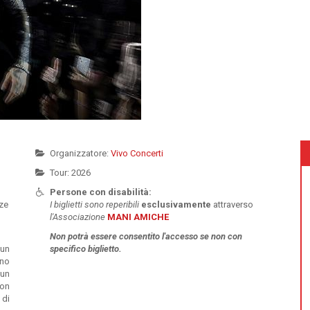
Organizzatore:
Vivo Concerti
Tour: 2026
Persone con disabilità:
nze
I biglietti sono reperibili
esclusivamente
attraverso
l'Associazione
MANI AMICHE
Non potrà essere
consentito l'accesso se non con
 un
specifico biglietto.
ono
 un
non
 di