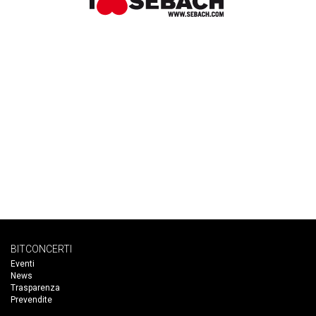
BITCONCERTI
Eventi
News
Trasparenza
Prevendite