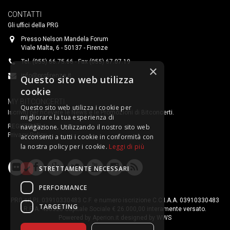
CONTATTI
Gli uffici della PRG
Presso Nelson Mandela Forum
Viale Malta, 6 - 50137 - Firenze
Tel. (055) 66.75.66 - Fax (055) 67.07.19
×
info@prgfirenze.it
Questo sito web utilizza
cookie
MY BITCONCERTI
Questo sito web utilizza i cookie per
Iscriviti per ricevere le News e le Promozioni di Bitconcerti.
migliorare la tua esperienza di
navigazione. Utilizzando il nostro sito web
REGISTRATI
Privacy Policy
acconsenti a tutti i cookie in conformità con
la nostra policy per i cookie.
Leggi di più
STRETTAMENTE NECESSARI
PERFORMANCE
PRG srl P.I. 03910330483 C.F. e numero iscrizione C.C.I.A.A. 03910330483
TARGETING
R.E.A. 400323 Capitale Sociale € 26.000,00 interamente versato.
Powered by
Aperion.it
designed by
WWS