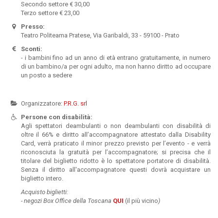
Secondo settore € 30,00
Terzo settore € 23,00
Presso:
Teatro Politeama Pratese, Via Garibaldi, 33 - 59100 - Prato
Sconti:
- i bambini fino ad un anno di età entrano gratuitamente, in numero
di un bambino/a per ogni adulto, ma non hanno diritto ad occupare
un posto a sedere
Organizzatore:
P.R.G. srl
Persone con disabilità:
Agli spettatori deambulanti o non deambulanti con disabilità di
oltre il 66% e diritto all’accompagnatore attestato dalla Disability
Card, verrà praticato il minor prezzo previsto per l’evento - e verrà
riconosciuta la gratuità per l’accompagnatore; si precisa che il
titolare del biglietto ridotto è lo spettatore portatore di disabilità.
Senza il diritto all'accompagnatore questi dovrà acquistare un
biglietto intero.
Acquisto biglietti:
-
negozi Box Office della Toscana
QUI
(il più vicino
)