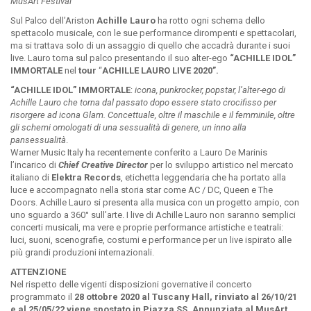
MusArt Festival
Sul Palco dell’Ariston
Achille Lauro
ha rotto ogni schema dello
spettacolo musicale, con le sue performance dirompenti e spettacolari,
ma si trattava solo di un assaggio di quello che accadrà durante i suoi
live. Lauro torna sul palco presentando il suo alter-ego
“ACHILLE IDOL”
IMMORTALE
nel
tour
“
ACHILLE LAURO LIVE 2020
”.
“ACHILLE IDOL” IMMORTALE
:
icona, punkrocker, popstar, l’alter-ego di
Achille Lauro che torna dal passato dopo essere stato crocifisso per
risorgere ad icona Glam. Concettuale, oltre il maschile e il femminile, oltre
gli schemi omologati di una sessualità di genere, un inno alla
pansessualità
.
Warner Music Italy ha recentemente conferito a Lauro De Marinis
l’incarico di
Chief Creative Director
per lo sviluppo artistico nel mercato
italiano di
Elektra Records
, etichetta leggendaria che ha portato alla
luce e accompagnato nella storia star come AC / DC, Queen e The
Doors. Achille Lauro si presenta alla musica con un progetto ampio, con
uno sguardo a 360° sull’arte. I live di Achille Lauro non saranno semplici
concerti musicali, ma vere e proprie performance artistiche e teatrali:
luci, suoni, scenografie, costumi e performance per un live ispirato alle
più grandi produzioni internazionali.
ATTENZIONE
Nel rispetto delle vigenti disposizioni governative il concerto
programmato il
28 ottobre 2020 al Tuscany Hall, rinviato al 26/10/21
e al 25/05/22 viene spostato in Piazza SS. Annunziata al MusArt