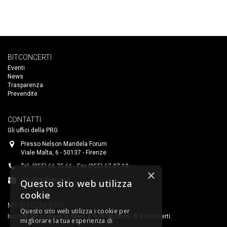
BITCONCERTI
Eventi
News
Trasparenza
Prevendite
CONTATTI
Gli uffici della PRG
Presso Nelson Mandela Forum
Viale Malta, 6 - 50137 - Firenze
Tel. (055) 66.75.66 - Fax (055) 67.07.19
×
info@prgfirenze.it
Questo sito web utilizza
cookie
MY BITCONCERTI
Questo sito web utilizza i cookie per
Iscriviti per ricevere le News e le Promozioni di Bitconcerti.
migliorare la tua esperienza di