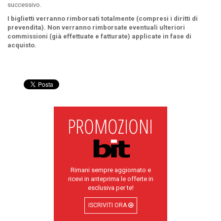
successivo.
I biglietti verranno rimborsati totalmente (compresi i diritti di
prevendita). Non verranno rimborsate eventuali ulteriori
commissioni (già effettuate e fatturate) applicate in fase di
acquisto.
Rimani sempre aggiornato e
ricevi in anteprima le offerte in
esclusiva per te!
ISCRIVITI ORA