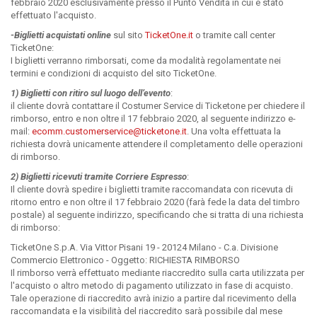
febbraio 2020 esclusivamente presso il Punto Vendita in cui è stato
effettuato l'acquisto.
-Biglietti acquistati online
sul sito
TicketOne.it
o tramite call center
TicketOne:
I biglietti verranno rimborsati, come da modalità regolamentate nei
termini e condizioni di acquisto del sito TicketOne.
1) Biglietti con ritiro sul luogo dell’evento
:
il cliente dovrà contattare il Costumer Service di Ticketone per chiedere il
rimborso, entro e non oltre il 17 febbraio 2020, al seguente indirizzo e-
mail:
ecomm.customerservice@ticketone.it
. Una volta effettuata la
richiesta dovrà unicamente attendere il completamento delle operazioni
di rimborso.
2) Biglietti ricevuti tramite Corriere Espresso
:
Il cliente dovrà spedire i biglietti tramite raccomandata con ricevuta di
ritorno entro e non oltre il 17 febbraio 2020 (farà fede la data del timbro
postale) al seguente indirizzo, specificando che si tratta di una richiesta
di rimborso:
TicketOne S.p.A. Via Vittor Pisani 19 - 20124 Milano - C.a. Divisione
Commercio Elettronico - Oggetto: RICHIESTA RIMBORSO
Il rimborso verrà effettuato mediante riaccredito sulla carta utilizzata per
l'acquisto o altro metodo di pagamento utilizzato in fase di acquisto.
Tale operazione di riaccredito avrà inizio a partire dal ricevimento della
raccomandata e la visibilità del riaccredito sarà possibile dal mese