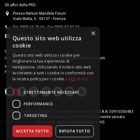
Gli uffici della PRG
Presso Nelson Mandela Forum
Viale Malta, 6 - 50137 - Firenze
Tel. (055) 66.75.66 - Fax (055) 67.07.19
×
info@prgfirenze.it
Questo sito web utilizza
cookie
MY BITCONCERTI
Questo sito web utilizza i cookie per
Iscriviti per ricevere le News e le Promozioni di Bitconcerti.
migliorare la tua esperienza di
REGISTRATI
navigazione. Utilizzando il nostro sito web
Privacy Policy
acconsenti a tutti i cookie in conformità con
la nostra policy per i cookie.
Leggi di più
STRETTAMENTE NECESSARI
PERFORMANCE
PRG srl P.I. 03910330483 C.F. e numero iscrizione C.C.I.A.A. 03910330483
TARGETING
R.E.A. 400323 Capitale Sociale € 26.000,00 interamente versato.
Powered by
Aperion.it
designed by
WWS
ACCETTA TUTTO
RIFIUTA TUTTO