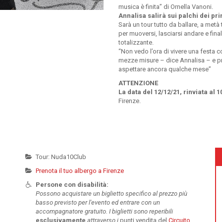
musica è finita” di Ornella Vanoni.
Annalisa
salirà sui palchi dei pri
Sarà un tour tutto da ballare, a met
per muoversi, lasciarsi andare e fin
totalizzante.
“Non vedo l’ora di vivere una fest
mezze misure – dice Annalisa – e p
aspettare ancora qualche mese”
ATTENZIONE
La data del 12/12/21, rinviata al 
Firenze.
Tour: Nuda10Club
Prenota il tuo albergo a Firenze
Persone con disabilità:
Possono acquistare un biglietto specifico al prezzo più
basso previsto per l'evento ed entrare con un
accompagnatore gratuito. I biglietti sono reperibili
esclusivamente
attraverso i
punti vendita del
Circuito