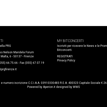
TI
MY BITCONCERTI
 della PRG
Iscriviti per ricevere le News e le Pro
Bitconcerti.
so Nelson Mandela Forum
 Malta, 6 - 50137 - Firenze
REGISTRATI
Privacy Policy
(055) 66.75.66 - Fax (055) 67.07.19
prgfirenze.it
. e numero iscrizione C.C.I.A.A. 03910330483 R.E.A. 400323 Capitale Sociale € 2
Powered by
Aperion.it
designed by
WWS