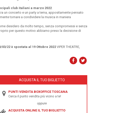
ncipali club italiani a
marzo 2022
.
à tra un concerto e un party a tema, appositamente pensato
almente tornare a condividere la musica in maniera
a come desidero da molto tempo, senza compromessi e senza
roprio per questo motivo abbiamo preso la decisione di
10/03/22 è spostata al 19 Ottobre 2022
VIPER THEATRE,
ACQUISTA IL TUO BIGLIETTO
PUNTI VENDITA BOXOFFICE TOSCANA
Cerca il punto vendita più vicino a te!
oppure
ACQUISTA ONLINE IL TUO BIGLIETTO