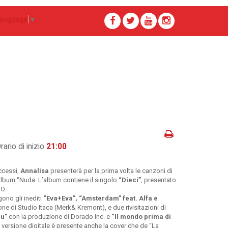
Language
▼
rario di inizio
21:00
uccessi,
Annalisa
presenterà per la prima volta le canzoni di
’album “Nuda. L’album contiene il singolo
“Dieci”
, presentato
RO.
gono gli inediti
“Eva+Eva”, “Amsterdam” feat. Alfa e
ne di Studio Itaca (Merk& Kremont), e due rivisitazioni di
lu”
con la produzione di Dorado Inc. e
“Il mondo prima di
la versione digitale è presente anche la cover che de “La