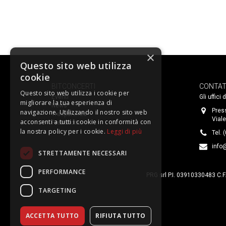
×
Questo sito web utilizza
cookie
BITCONCERTI
CONTAT
Questo sito web utilizza i cookie per
Eventi
Gli uffici
migliorare la tua esperienza di
News
Pres
navigazione. Utilizzando il nostro sito web
Trasparenza
Viale
acconsenti a tutti i cookie in conformità con
Prevendite
la nostra policy per i cookie.
Leggi di più
Tel. 
info@
STRETTAMENTE NECESSARI
PERFORMANCE
PRG srl P.I. 03910330483 C.F
TARGETING
ACCETTA TUTTO
RIFIUTA TUTTO