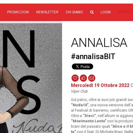
Select 
PROMOZIONI
NEWSLETTER
CHI SIAMO
LOGIN
ANNALISA
#annalisaBIT
Mercoledì 19 Ottobre 2022
O
Viper Club
Sul palco, oltre ai suoi più grandi s
“Nuda10”
, una nuova versione dell
al Festival di Sanremo, certificato O
Oltre a
“Dieci”
, nell’album si aggiun
“Movimento Lento”
con la produzio
brani del passato quali
“Alice e il b
te”
con il feat. Di Michele Bravi. Nel