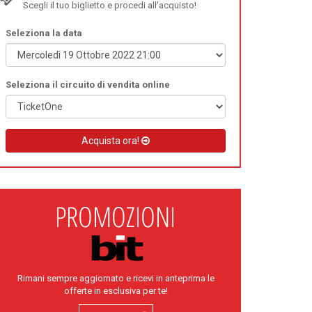
Scegli il tuo biglietto e procedi all'acquisto!
Seleziona la data
Seleziona il circuito di vendita online
Acquista ora!
Rimani sempre aggiornato e ricevi in anteprima le
offerte in esclusiva per te!