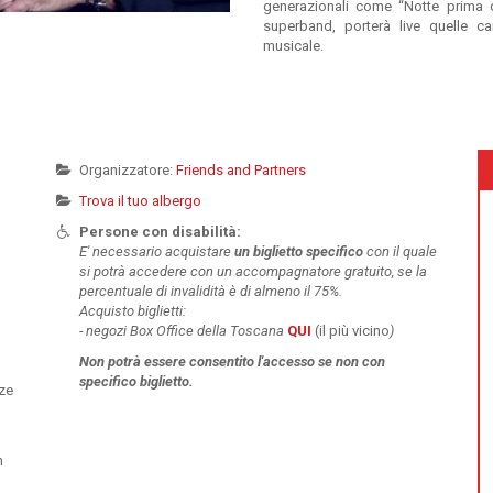
generazionali come “Notte prima d
superband, porterà live quelle c
musicale.
Organizzatore:
Friends and Partners
Trova il tuo albergo
Persone con disabilità:
E' necessario acquistare
un
biglietto specifico
con il quale
si potrà accedere con un accompagnatore gratuito, se la
percentuale di invalidità è di almeno il 75%.
Acquisto biglietti:
-
negozi Box Office della Toscana
QUI
(il più vicino
)
Non potrà essere
consentito l'accesso se non con
specifico biglietto.
nze
n
o