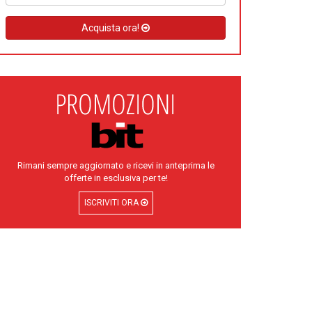
Acquista ora!
Rimani sempre aggiornato e ricevi in anteprima le
offerte in esclusiva per te!
ISCRIVITI ORA