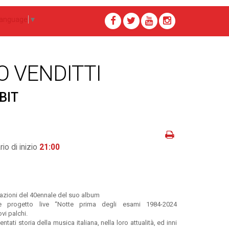
Language
▼
 VENDITTI
iBIT
io di inizio
21:00
razioni del 40ennale del suo album
e progetto live “Notte prima degli esami 1984-2024
vi palchi.
ati storia della musica italiana, nella loro attualità, ed inni