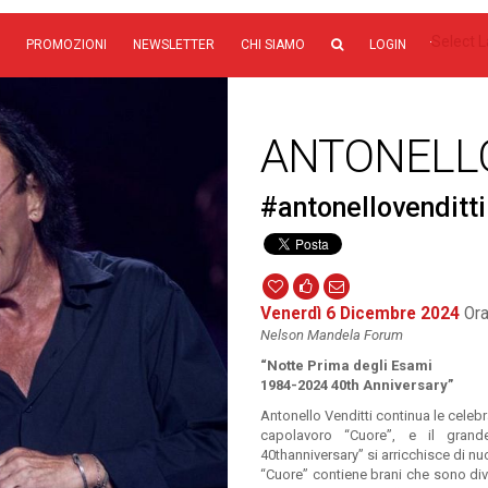
Select 
PROMOZIONI
NEWSLETTER
CHI SIAMO
LOGIN
ANTONELLO
#antonellovenditt
Venerdì 6 Dicembre 2024
Orar
Nelson Mandela Forum
“
Notte Prima degli Esami
1984-2024 40th Anniversary”
Antonello Venditti continua le celeb
capolavoro “Cuore”, e il grand
40thanniversary” si arricchisce di nuo
“Cuore” contiene brani che sono divent