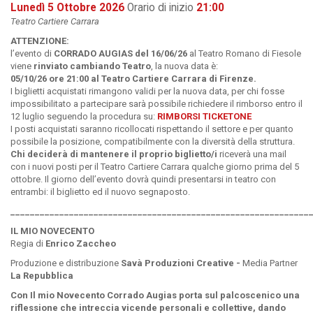
Lunedì 5 Ottobre 2026
Orario di inizio
21:00
Teatro Cartiere Carrara
ATTENZIONE:
l’evento di
CORRADO AUGIAS del 16/06/26
al Teatro Romano di Fiesole
viene
rinviato cambiando Teatro
, la nuova data è:
05/10/26 ore 21:00 al Teatro Cartiere Carrara di Firenze.
I biglietti acquistati rimangono validi per la nuova data, per chi fosse
impossibilitato a partecipare sarà possibile richiedere il rimborso entro il
12 luglio seguendo la procedura su:
RIMBORSI TICKETONE
I posti acquistati saranno ricollocati rispettando il settore e per quanto
possibile la posizione, compatibilmente con la diversità della struttura.
Chi
deciderà di mantenere il proprio biglietto/i
riceverà una mail
con i nuovi posti per il Teatro Cartiere Carrara qualche giorno prima del 5
ottobre. Il giorno dell’evento dovrà quindi presentarsi in teatro con
entrambi: il biglietto ed il nuovo segnaposto.
_____________________________________________________________
IL MIO NOVECENTO
Regia di
Enrico Zaccheo
Produzione e distribuzione
Savà Produzioni Creative -
Media Partner
La Repubblica
Con Il mio Novecento Corrado Augias porta sul palcoscenico una
riflessione che intreccia vicende personali e collettive, dando