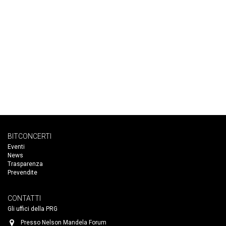
BITCONCERTI
Eventi
News
Trasparenza
Prevendite
CONTATTI
Gli uffici della PRG
Presso Nelson Mandela Forum