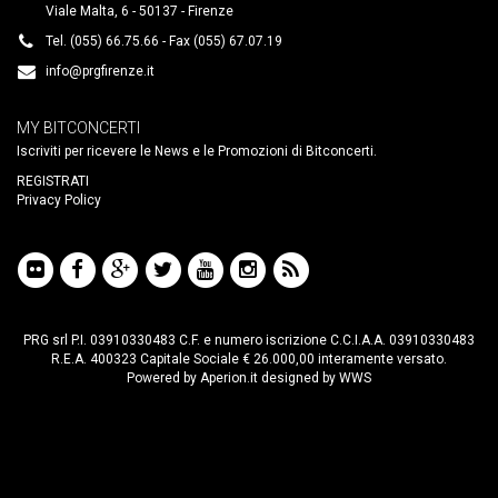
Viale Malta, 6 - 50137 - Firenze
Tel. (055) 66.75.66 - Fax (055) 67.07.19
info@prgfirenze.it
MY BITCONCERTI
Iscriviti per ricevere le News e le Promozioni di Bitconcerti.
REGISTRATI
Privacy Policy
PRG srl P.I. 03910330483 C.F. e numero iscrizione C.C.I.A.A. 03910330483
R.E.A. 400323 Capitale Sociale € 26.000,00 interamente versato.
Powered by
Aperion.it
designed by
WWS