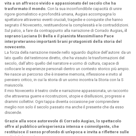
vita a un affresco vivido e appassionato del secolo che ha
trasformato il mondo.
Con la sua inconfondibile capacità di unire
rigore giornalistico e profondità umana, Augias accompagna lo
spettatore attraverso eventi cruciali, tragedie e conquiste che hanno
segnato il Novecento, restituendone la complessità e le contraddizioni.
Sul palco, a fare da contrappunto alla narrazione di Corrado Augias
, il
soprano Luciana Di Bella e il pianista Massimiliano Pace
interpreteranno importanti brani protagonisti della storia del
novecento.
La forza della narrazione risiede nello sguardo duplice dell’autore: da un
lato quello del testimone diretto, che ha vissuto le trasformazioni del
secolo, dall’altro quello del narratore e uomo di cultura, capace di
collocare le esperienze personali dentro un contesto storico più ampio.
Ne nasce un percorso che è insieme memoria, riflessione e invito al
pensiero critico, in cui la storia di un uomo incontra la Storia con la S
maiuscola.
Il mio Novecento è teatro civile e narrazione appassionata, un racconto
che attraversa guerre e ricostruzioni, utopie e disillusioni, progressi e
drammi collettivi. Ogni tappa diventa occasione per comprendere
meglio non solo il secolo passato ma anche il presente che da esso
discende.
Grazie alla voce autorevole di Corrado Augias, lo spettacolo
offre al pubblico un’esperienza intensa e coinvolgente, che
restituisce il senso profondo di un’epoca e invita a riflettere sulle