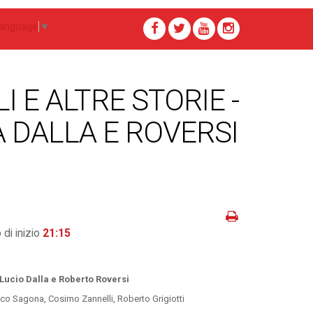
Language
▼
 E ALTRE STORIE -
 DALLA E ROVERSI
 di inizio
21:15
Lucio Dalla e Roberto Roversi
co Sagona, Cosimo Zannelli, Roberto Grigiotti