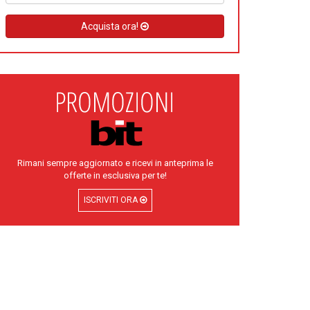
Acquista ora!
Rimani sempre aggiornato e ricevi in anteprima le
offerte in esclusiva per te!
ISCRIVITI ORA