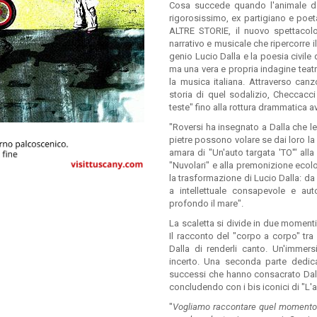
Cosa succede quando l'animale da 
rigorosissimo, ex partigiano e poet
ALTRE STORIE, il nuovo spettacolo
narrativo e musicale che ripercorre il
genio Lucio Dalla e la poesia civile
ma una vera e propria indagine teat
la musica italiana. Attraverso canz
storia di quel sodalizio, Checcacci
teste" fino alla rottura drammatica 
"Roversi ha insegnato a Dalla che le
pietre possono volare se dai loro l
amara di "Un'auto targata 'TO'" all
"Nuvolari" e alla premonizione ecol
la trasformazione di Lucio Dalla: d
a intellettuale consapevole e au
profondo il mare".
La scaletta si divide in due momenti 
Il racconto del "corpo a corpo" tra i
Dalla di renderli canto. Un'immersi
incerto. Una seconda parte dedicat
successi che hanno consacrato Dalla
concludendo con i bis iconici di "L'
"
Vogliamo raccontare quel momento in