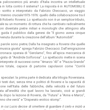
palcoscenico più amato d’Italia incontra un intellettuale
a in lotta contro il sistema? La risposta è in AUTOMOBILI E
 scritto e interpretato da Fabrizio Checcacci, un viaggio
 triennio cruciale1973-1976: quello della collaborazione tra il
 di Roberto Roversi. Lo spettacolo non è un semplice tributo,
rale su un momento di rottura che ha cambiato radicalmente
oni diventate pietre miliari e monologhi che attingono alla
 guida il pubblico dalla genesi de "Il giorno aveva cinque
avvenuta durante la creazione dell'album "Automobili".
 parole sono pietre; Dalla ha insegnato a Roversi che quelle
a musica giusta" spiega Fabrizio Checcacci. Dall'emigrazione
a cronaca operaia di "Gerolamo", fino all'epica meccanica di
ogista di "Anidride Solforosa". Lo spettacolo mette in scena
a interprete di successi come "4marzo '43" e "Piazza Grande"
tore totale, capace di partorire capolavori come "Com'è
speculari: la prima parte è dedicata alla trilogia Roversiana.
 testi duri, senza rime e politici di Roversi e la capacità di
one nell'Italia delle fabbriche, della velocità e del futuro
a all'eredità che quel lavoro ha lasciato, cioè ai grandi
 dopo la lezione di Roversi, da "Futura" a "Anna e Marco",
anno che verrà" e "Disperato erotico stomp".
 cui Lucio decise di smettere di guardare il cielo e iniziò a