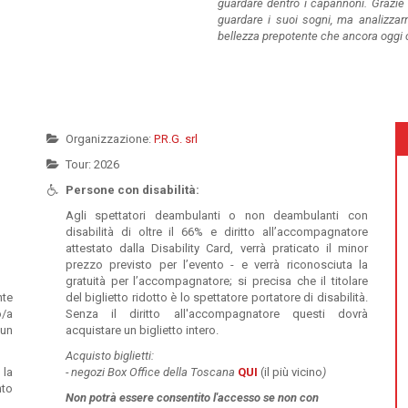
guardare dentro i capannoni. Grazie 
guardare i suoi sogni, ma analizzarne
bellezza prepotente che ancora oggi 
Organizzazione:
P.R.G. srl
Tour: 2026
Persone con disabilità:
Agli spettatori deambulanti o non deambulanti con
disabilità di oltre il 66% e diritto all’accompagnatore
attestato dalla Disability Card, verrà praticato il minor
prezzo previsto per l’evento - e verrà riconosciuta la
gratuità per l’accompagnatore; si precisa che il titolare
nte
del biglietto ridotto è lo spettatore portatore di disabilità.
o/a
Senza il diritto all'accompagnatore questi dovrà
 un
acquistare un biglietto intero.
Acquisto biglietti:
 la
-
negozi Box Office della Toscana
QUI
(il più vicino
)
nto
Non potrà essere
consentito l'accesso se non con