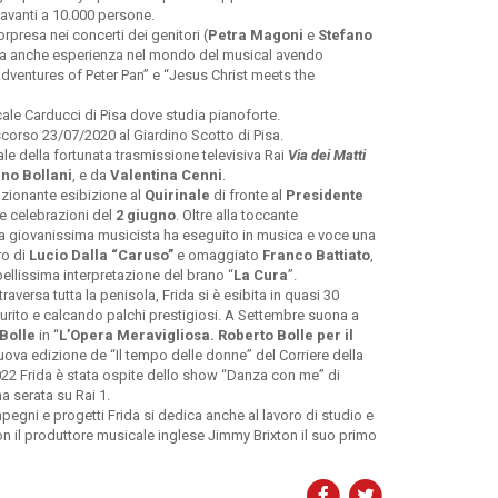
vanti a 10.000 persone.
rpresa nei concerti dei genitori (
Petra Magoni
e
Stefano
ro. Ha anche esperienza nel mondo del musical avendo
dventures of Peter Pan” e “Jesus Christ meets the
ale Carducci di Pisa dove studia pianoforte.
o scorso 23/07/2020 al Giardino Scotto di Pisa.
iale della fortunata trasmissione televisiva Rai
Via dei Matti
ano Bollani
, e da
Valentina Cenni
.
mozionante esibizione al
Quirinale
di fronte al
Presidente
e celebrazioni del
2 giugno
. Oltre alla toccante
 la giovanissima musicista ha eseguito in musica e voce una
ro di
Lucio Dalla “Caruso”
e omaggiato
Franco Battiato
,
llissima interpretazione del brano “
La Cura
”.
aversa tutta la penisola, Frida si è esibita in quasi 30
urito e calcando palchi prestigiosi. A Settembre suona a
Bolle
in “
L’Opera Meravigliosa. Roberto Bolle per il
uova edizione de “Il tempo delle donne” del Corriere della
2022 Frida è stata ospite dello show “Danza con me” di
a serata su Rai 1.
pegni e progetti Frida si dedica anche al lavoro di studio e
con il produttore musicale inglese Jimmy Brixton il suo primo