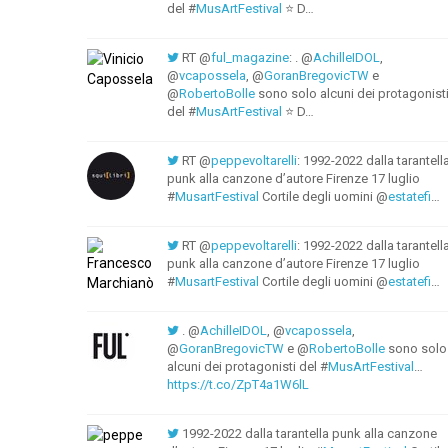
del #
MusArtFestival
⭐ D…
RT @
ful_magazine
: . @
AchilleIDOL
,
@
vcapossela
, @
GoranBregovicTW
e
@
RobertoBolle
sono solo alcuni dei protagonist
del #
MusArtFestival
⭐ D…
RT @
peppevoltarelli
: 1992-2022 dalla tarantell
punk alla canzone d’autore Firenze 17 luglio
#
MusartFestival
Cortile degli uomini @
estatefi
…
RT @
peppevoltarelli
: 1992-2022 dalla tarantell
punk alla canzone d’autore Firenze 17 luglio
#
MusartFestival
Cortile degli uomini @
estatefi
…
. @
AchilleIDOL
, @
vcapossela
,
@
GoranBregovicTW
e @
RobertoBolle
sono solo
alcuni dei protagonisti del #
MusArtFestival
…
https://t.co/ZpT4a1W6lL
1992-2022 dalla tarantella punk alla canzone