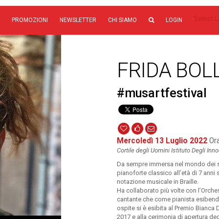
Select 
PROMOZIONI
NEWSLETTER
CHI SIAMO
LOGIN
FRIDA BOL
#musartfestival
Mercoledì 13 Luglio 2022
Ora
Cortile degli Uomini Istituto Degli Inn
Da sempre immersa nel mondo dei su
pianoforte classico all’età di 7 anni
notazione musicale in Braille.
Ha collaborato più volte con l’Orch
cantante che come pianista esibendos
ospite si è esibita al Premio Bianca 
2017 e alla cerimonia di apertura d