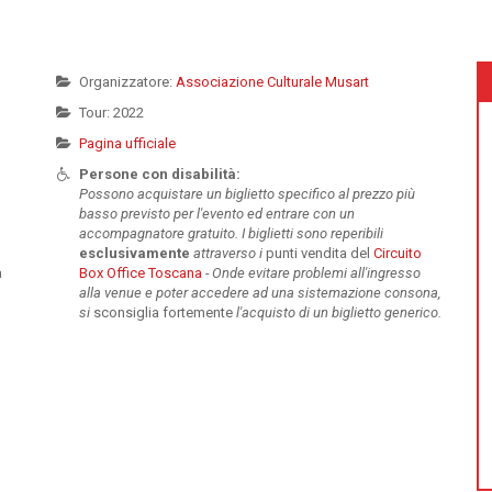
Organizzatore:
Associazione Culturale Musart
Tour: 2022
Pagina ufficiale
Persone con disabilità:
Possono acquistare un biglietto specifico al prezzo più
basso previsto per l'evento ed entrare con un
accompagnatore gratuito. I biglietti sono reperibili
esclusivamente
attraverso i
punti vendita del
Circuito
a
Box Office Toscana
-
Onde evitare problemi all'ingresso
alla venue e poter accedere ad una sistemazione consona,
,
si
sconsiglia fortemente
l'acquisto di un biglietto generico.