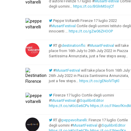
d’autore Firenze 17 luglio #
MusartFestival
Cortile
degli uomini…
https://t.co/BGlnMSojCf
Peppe Voltarelli Firenze 17 luglio 2022
#
MusartFestival
Cortile degli uomini Istituto degli
innocenti ⁦…
https://t.co/gZw06ZHOOP
RT @
destinationflo
: #
MusartFestival
will take
place from 16th July to 26th July 2022 in Piazza
Santissima Annunziata, just a few steps away…
#
MusartFestival
will take place from 16th July 
26th July 2022 in Piazza Santissima Annunziata,
just a few steps…
https://t.co/gENolVTqKl
Firenze 17 luglio Cortile degli uomini
#
MusartFestival
@
SquilibriEditor
https://t.co/sKIcSe6CPu
https://t.co/I1NeofKnd
RT @
peppevoltarelli
: Firenze 17 luglio Cortile
degli uomini #
MusartFestival
@
SquilibriEditor
https://t.co/sKIcSe6CPu
https://t.co/I1NeofKn…