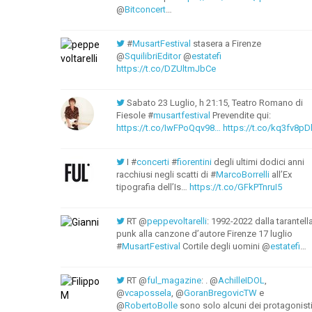
@
Bitconcert
…
#
MusartFestival
stasera a Firenze
@
SquilibriEditor
@
estatefi
https://t.co/DZUltmJbCe
Sabato 23 Luglio, h 21:15, Teatro Romano di
Fiesole #
musartfestival
Prevendite qui:
https://t.co/IwFPoQqv98…
https://t.co/kq3fv8pD
I #
concerti
#
fiorentini
degli ultimi dodici anni
racchiusi negli scatti di #
MarcoBorrelli
all’Ex
tipografia dell’Is…
https://t.co/GFkPTnruI5
RT @
peppevoltarelli
: 1992-2022 dalla tarantell
punk alla canzone d’autore Firenze 17 luglio
#
MusartFestival
Cortile degli uomini @
estatefi
…
RT @
ful_magazine
: . @
AchilleIDOL
,
@
vcapossela
, @
GoranBregovicTW
e
@
RobertoBolle
sono solo alcuni dei protagonist