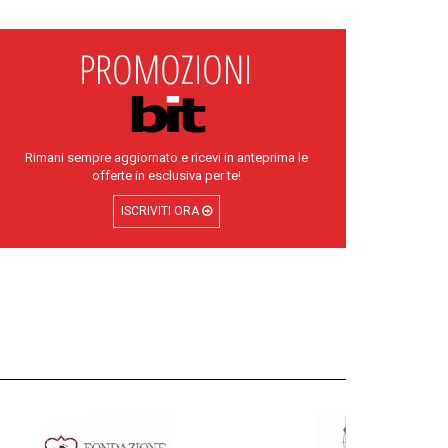
Rimani sempre aggiornato e ricevi in anteprima le
offerte in esclusiva per te!
ISCRIVITI ORA