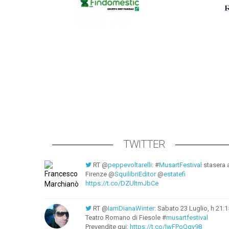
TWITTER
RT @
peppevoltarelli
: #
MusartFestival
stasera 
Firenze @
SquilibriEditor
@
estatefi
https://t.co/DZUltmJbCe
RT @
IamDianaWinter
: Sabato 23 Luglio, h 21:1
Teatro Romano di Fiesole #
musartfestival
Prevendite qui:
https://t.co/IwFPoQqv98