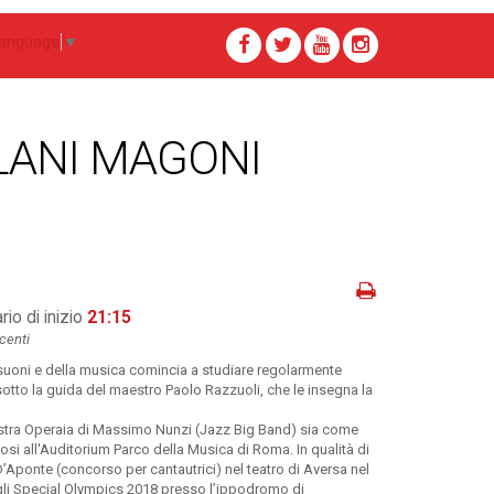
Language
▼
LANI MAGONI
rio di inizio
21:15
ocenti
oni e della musica comincia a studiare regolarmente
 sotto la guida del maestro Paolo Razzuoli, che le insegna la
estra Operaia di Massimo Nunzi (Jazz Big Band) sia come
i all'Auditorium Parco della Musica di Roma. In qualità di
D’Aponte (concorso per cantautrici) nel teatro di Aversa nel
egli Special Olympics 2018 presso l’ippodromo di