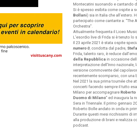
Montecatini suonando e cantando da
Si è spesso esibita come ospite a so
Bollani
) sia in Italia che all’este
partecipato come cantante a: “The A
Orchestra”.
Attualmente frequenta il Liceo Music
L'esordio live di Frida si è tenuto l
Il 23 aprile 2021 è stata ospite spec
numero 0
, condotta dal padre,
Stef
Frida, talento raro, è reduce dall’e
della Repubblica
in occasione dell
interpretazione dell'Inno nazionale,
versione commovente del capolavo
recentemente scomparso, con una be
Nel 2021 la sua prima tournée che attr
concerti facendo sempre il tutto esa
Milano per accompagnare
Roberto 
Duomo di Milano
” ed inaugura la n
Sera in Triennale. Il primo gennaio 
Roberto Bolle andato in onda in prim
Durante questi mesi ricchissimi di im
alla produzione di brani e realizza 
podcast.