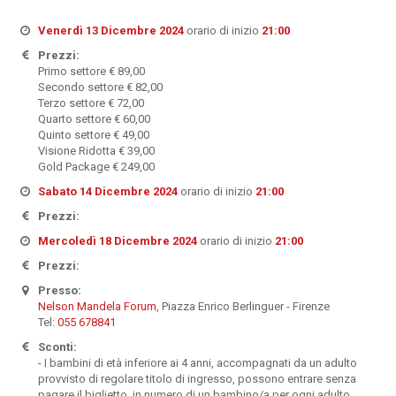
Venerdì 13 Dicembre 2024
orario di inizio
21:00
Prezzi:
Primo settore € 89,00
Secondo settore € 82,00
Terzo settore € 72,00
Quarto settore € 60,00
Quinto settore € 49,00
Visione Ridotta € 39,00
Gold Package € 249,00
Sabato 14 Dicembre 2024
orario di inizio
21:00
Prezzi:
Mercoledì 18 Dicembre 2024
orario di inizio
21:00
Prezzi:
Presso:
Nelson Mandela Forum
, Piazza Enrico Berlinguer - Firenze
Tel:
055 678841
Sconti:
- I bambini di età inferiore ai 4 anni, accompagnati da un adulto
provvisto di regolare titolo di ingresso, possono entrare senza
pagare il biglietto, in numero di un bambino/a per ogni adulto