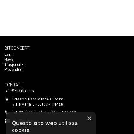
BITCONCERTI
Eventi
News
Trasparenza
Prevendite
CONTATTI
Gli uffici della PRG
Presso Nelson Mandela Forum
Viale Malta, 6 - 50137 - Firenze
Tel. (055) 66.75.66 - Fax (055) 67.07.19
×
info@prgfirenze.it
Questo sito web utilizza
cookie