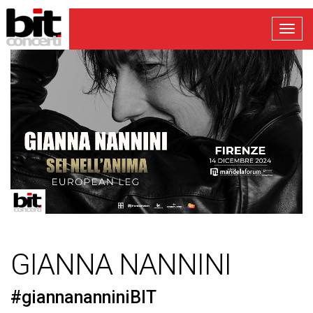
Toggl
navig
GIANNA NANNINI
#giannananniniBIT