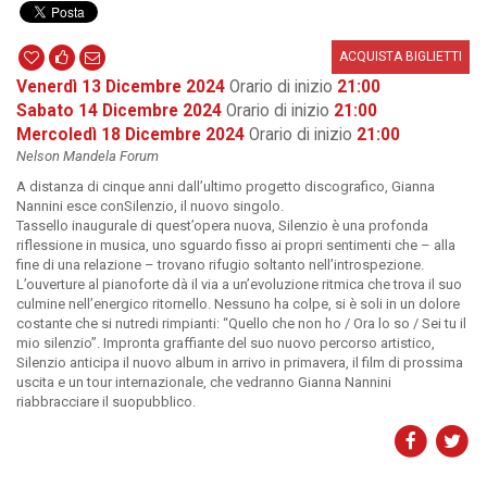
ACQUISTA BIGLIETTI
Venerdì 13 Dicembre 2024
Orario di inizio
21:00
Sabato 14 Dicembre 2024
Orario di inizio
21:00
Mercoledì 18 Dicembre 2024
Orario di inizio
21:00
Nelson Mandela Forum
A distanza di cinque anni dall’ultimo progetto discografico, Gianna
Nannini esce conSilenzio, il nuovo singolo.
Tassello inaugurale di quest’opera nuova, Silenzio è una profonda
riflessione in musica, uno sguardo fisso ai propri sentimenti che – alla
fine di una relazione – trovano rifugio soltanto nell’introspezione.
L’ouverture al pianoforte dà il via a un’evoluzione ritmica che trova il suo
culmine nell’energico ritornello. Nessuno ha colpe, si è soli in un dolore
costante che si nutredi rimpianti: “Quello che non ho / Ora lo so / Sei tu il
mio silenzio”. Impronta graffiante del suo nuovo percorso artistico,
Silenzio anticipa il nuovo album in arrivo in primavera, il film di prossima
uscita e un tour internazionale, che vedranno Gianna Nannini
riabbracciare il suopubblico.