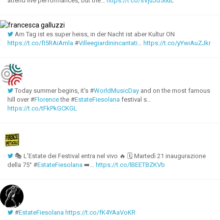
attend live performances, but the…
https://t.co/sVjuJd56uL
Am Tag ist es super heiss, in der Nacht ist aber Kultur ON
https://t.co/fI5RAiAmla
#
Villeegiardinincantati
…
https://t.co/yYwiAuZJkr
Today summer begins, it's #
WorldMusicDay
and on the most famous
hill over #
Florence
the #
EstateFiesolana
festival s…
https://t.co/tFkPkGCKGL
🎭 L'Estate dei Festival entra nel vivo 🔥 🗓 Martedì 21 inaugurazione
della 75° #
EstateFiesolana
➡…
https://t.co/lBEETBZKVb
#
EstateFiesolana
https://t.co/fK4YAaVoKR