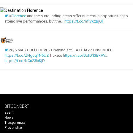
#
Florence
and the surrounding areas offer numerous opportunities to
attend live performances, but the…
https://t.co/nflVkzBjQl
26/6 MAG COLLECTIVE - Opening act L.A.D JAZZ ENSEMBLE
https://t.co/ZNgcqTN5UZ
Tickets
https://t.co/DxfD13BkAV…
https://t.co/NCn23lxKjD
BITCONCERTI
Eventi
News
Trasparenza
Prevendite