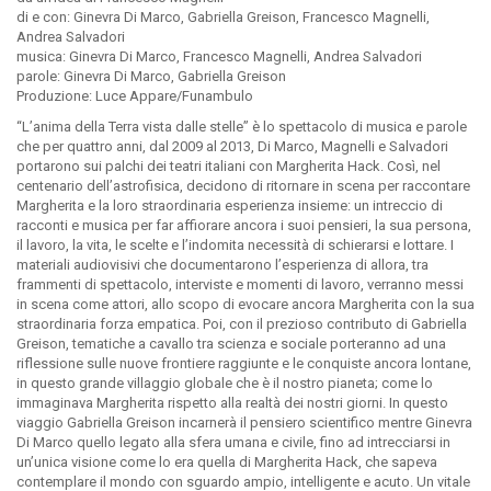
di e con: Ginevra Di Marco, Gabriella Greison, Francesco Magnelli,
Andrea Salvadori
musica: Ginevra Di Marco, Francesco Magnelli, Andrea Salvadori
parole: Ginevra Di Marco, Gabriella Greison
Produzione: Luce Appare/Funambulo
“L’anima della Terra vista dalle stelle” è lo spettacolo di musica e parole
che per quattro anni, dal 2009 al 2013, Di Marco, Magnelli e Salvadori
portarono sui palchi dei teatri italiani con Margherita Hack. Così, nel
centenario dell’astrofisica, decidono di ritornare in scena per raccontare
Margherita e la loro straordinaria esperienza insieme: un intreccio di
racconti e musica per far affiorare ancora i suoi pensieri, la sua persona,
il lavoro, la vita, le scelte e l’indomita necessità di schierarsi e lottare. I
materiali audiovisivi che documentarono l’esperienza di allora, tra
frammenti di spettacolo, interviste e momenti di lavoro, verranno messi
in scena come attori, allo scopo di evocare ancora Margherita con la sua
straordinaria forza empatica. Poi, con il prezioso contributo di Gabriella
Greison, tematiche a cavallo tra scienza e sociale porteranno ad una
riflessione sulle nuove frontiere raggiunte e le conquiste ancora lontane,
in questo grande villaggio globale che è il nostro pianeta; come lo
immaginava Margherita rispetto alla realtà dei nostri giorni. In questo
viaggio Gabriella Greison incarnerà il pensiero scientifico mentre Ginevra
Di Marco quello legato alla sfera umana e civile, fino ad intrecciarsi in
un’unica visione come lo era quella di Margherita Hack, che sapeva
contemplare il mondo con sguardo ampio, intelligente e acuto. Un vitale