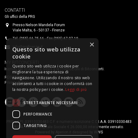
CONTATTI
Gli uffici della PRG
Presso Nelson Mandela Forum
Viale Malta, 6 - 50137 - Firenze
Tel. (055) 66.75.66 - Fax (055) 67.07.19
×
info@prgfirenze.it
Questo sito web utilizza
cookie
MY BITCONCERTI
Questo sito web utilizza i cookie per
Iscriviti per ricevere le News e le Promozioni di Bitconcerti.
migliorare la tua esperienza di
navigazione. Utilizzando il nostro sito web
REGISTRATI
Privacy Policy
acconsenti a tutti i cookie in conformità con
la nostra policy per i cookie.
Leggi di più
STRETTAMENTE NECESSARI
PERFORMANCE
PRG srl P.I. 03910330483 C.F. e numero iscrizione C.C.I.A.A. 03910330483
TARGETING
R.E.A. 400323 Capitale Sociale € 26.000,00 interamente versato.
Powered by
Aperion.it
designed by
WWS