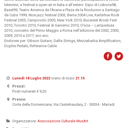
televisivi, a festival e open-air in Italia e all’estero: Expo di Lisbona98,
Basel99, Teatro America de l’Avana e Plaza de la Rivolucion a Santiago
de Cuba 1999, Nice jazz festival 2003, Berna 2004 Live, Karlsrhue Rock
Festival 2005, Campovolo 2005, New York 2010, Bucarest Arcub Fest
2010, Toronto 2010, Festival di Sanremo 2010, O’scia – Lampedusa
2010, concerto del Primo Maggio a Roma nell’edizione del 2002, 2003,
2009, 2010 e 2017, ecc ecc.
Endorser per: Gibson Guitars, Gallis Strings, Mezzabarba Amplification,
Dophix Pedals, Reference Cable.
Lunedì 18 Luglio 2022
orario di inizio
21:15
Prezzi:
Posti numerati € 9,20
Presso:
Corte delle Domenicane, Via Castelnaudary, 2 - 50034 - Marradi
Organizzatore:
Associazione Culturale MusArt