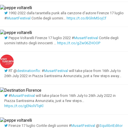
1992-2022 dalla tarantella punk alla canzone d’autore Firenze 17 luglio
#
MusartFestival
Cortile degli uomini…
https://t.co/BGlnMSojCf
Peppe Voltarelli Firenze 17 luglio 2022 #
MusartFestival
Cortile degli
uomini Istituto degli innocenti ⁦…
https://t.co/gZw06ZHOOP
RT @
destinationflo
: #
MusartFestival
will take place from 16th July to
26th July 2022 in Piazza Santissima Annunziata, just a few steps away…
#
MusartFestival
will take place from 16th July to 26th July 2022 in
Piazza Santissima Annunziata, just a few steps…
https://t.co/gENolVTqKl
Firenze 17 luglio Cortile degli uomini #
MusartFestival
@
SquilibriEditor