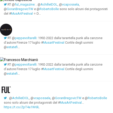
RT @
ful_magazine
: . @
AchilleIDOL
, @
vcapossela
,
@
GoranBregovicTW
e @
RobertoBolle
sono solo alcuni dei protagonisti
del #
MusArtFestival
⭐ D…
RT @
peppevoltarelli
: 1992-2022 dalla tarantella punk alla canzone
d’autore Firenze 17 luglio #
MusartFestival
Cortile degli uomini
@
estatefi
…
RT @
peppevoltarelli
: 1992-2022 dalla tarantella punk alla canzone
d’autore Firenze 17 luglio #
MusartFestival
Cortile degli uomini
@
estatefi
…
. @
AchilleIDOL
, @
vcapossela
, @
GoranBregovicTW
e @
RobertoBolle
sono solo alcuni dei protagonisti del #
MusArtFestival
…
https://t.co/ZpT4a1W6lL