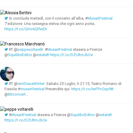
Si conclude martedì, con il concerto all’alba, #
MusartFestival
7’edizione. Una rassegna estiva che ogni anno porta…
https://t.co/QHo6QlfwEh
RT @
peppevoltarelli
: #
MusartFestival
stasera a Firenze
@
SquilibriEditor
@
estatefi
https://t.co/DZUltmJbCe
RT @
IamDianaWinter
: Sabato 23 Luglio, h 21:15, Teatro Romano di
Fiesole #
musartfestival
Prevendite qui:
https://t.co/IwFPoQqv98
@
Bitconcert
…
#
MusartFestival
stasera a Firenze @
SquilibriEditor
@
estatefi
https://t.co/DZUltmJbCe