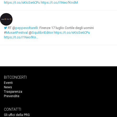
https://t.co/sKIcSe6CPu
https://t.co/I1NeofKndM
RT @
peppevoltarelli
: Firenze 17 luglio Cortile degli uomini
#
MusartFestival
@
SquilibriEditor
https://t.co/sKIcSe6CPu
https://t.co/I1NeofKn…
BITCONCERTI
Eventi
News
Trasparenza
Prevendite
CONTATTI
Gli uffici della PRG