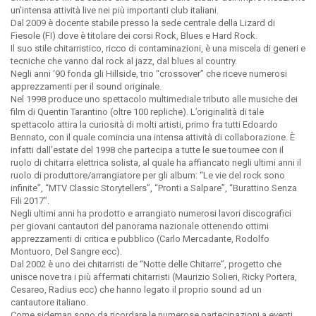
un’intensa attività live nei più importanti club italiani.
Dal 2009 è docente stabile presso la sede centrale della Lizard di
Fiesole (FI) dove è titolare dei corsi Rock, Blues e Hard Rock.
Il suo stile chitarristico, ricco di contaminazioni, è una miscela di generi e
tecniche che vanno dal rock al jazz, dal blues al country.
Negli anni ‘90 fonda gli Hillside, trio “crossover” che riceve numerosi
apprezzamenti per il sound originale.
Nel 1998 produce uno spettacolo multimediale tributo alle musiche dei
film di Quentin Tarantino (oltre 100 repliche). L’originalità di tale
spettacolo attira la curiosità di molti artisti, primo fra tutti Edoardo
Bennato, con il quale comincia una intensa attività di collaborazione. È
infatti dall’estate del 1998 che partecipa a tutte le sue tournee con il
ruolo di chitarra elettrica solista, al quale ha affiancato negli ultimi anni il
ruolo di produttore/arrangiatore per gli album: “Le vie del rock sono
infinite”, “MTV Classic Storytellers”, “Pronti a Salpare”, “Burattino Senza
Fili 2017”.
Negli ultimi anni ha prodotto e arrangiato numerosi lavori discografici
per giovani cantautori del panorama nazionale ottenendo ottimi
apprezzamenti di critica e pubblico (Carlo Mercadante, Rodolfo
Montuoro, Del Sangre ecc).
Dal 2002 è uno dei chitarristi de “Notte delle Chitarre”, progetto che
unisce nove tra i più affermati chitarristi (Maurizio Solieri, Ricky Portera,
Cesareo, Radius ecc) che hanno legato il proprio sound ad un
cantautore italiano.
Come sideman sono da ricordare le numerose partecipazioni a eventi