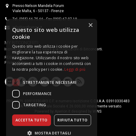
Presso Nelson Mandela Forum
Viale Malta, 6 - 50137 - Firenze
Tel. (055) 66.75.66 - Fax (055) 67.07.19
×
info@prgfirenze.it
Questo sito web utilizza
cookie
MY BITCONCERTI
Questo sito web utilizza i cookie per
Iscriviti per ricevere le News e le Promozioni di Bitconcerti.
migliorare la tua esperienza di
REGISTRATI
navigazione. Utilizzando il nostro sito web
Privacy Policy
acconsenti a tutti i cookie in conformità con
la nostra policy per i cookie.
Leggi di più
STRETTAMENTE NECESSARI
PERFORMANCE
PRG srl P.I. 03910330483 C.F. e numero iscrizione C.C.I.A.A. 03910330483
TARGETING
R.E.A. 400323 Capitale Sociale € 26.000,00 interamente versato.
Powered by
Aperion.it
designed by
WWS
ACCETTA TUTTO
RIFIUTA TUTTO
MOSTRA DETTAGLI