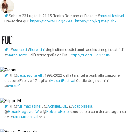
Sabato 23 Luglio, h 21:15, Teatro Romano di Fiesole #
musartfestival
Prevendite qui:
https://t.co/IwFPoQqv98…
https://t.co/kq3fv8pDbx
I #
concerti
#
fiorentini
degli ultimi dodici anni racchiusi negli scatti di
#
MarcoBorrelli
all’Ex tipografia dell’Is…
https://t.co/GFkPTnruI5
RT @
peppevoltarelli
: 1992-2022 dalla tarantella punk alla canzone
d’autore Firenze 17 luglio #
MusartFestival
Cortile degli uomini
@
estatefi
…
RT @
ful_magazine
: . @
AchilleIDOL
, @
vcapossela
,
@
GoranBregovicTW
e @
RobertoBolle
sono solo alcuni dei protagonisti
del #
MusArtFestival
⭐ D…