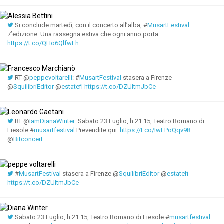
Si conclude martedì, con il concerto all’alba, #
MusartFestival
7’edizione. Una rassegna estiva che ogni anno porta…
https://t.co/QHo6QlfwEh
RT @
peppevoltarelli
: #
MusartFestival
stasera a Firenze
@
SquilibriEditor
@
estatefi
https://t.co/DZUltmJbCe
RT @
IamDianaWinter
: Sabato 23 Luglio, h 21:15, Teatro Romano di
Fiesole #
musartfestival
Prevendite qui:
https://t.co/IwFPoQqv98
@
Bitconcert
…
#
MusartFestival
stasera a Firenze @
SquilibriEditor
@
estatefi
https://t.co/DZUltmJbCe
Sabato 23 Luglio, h 21:15, Teatro Romano di Fiesole #
musartfestival