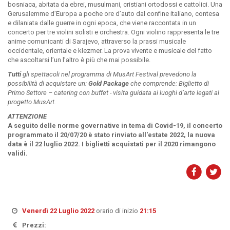
bosniaca, abitata da ebrei, musulmani, cristiani ortodossi e cattolici. Una
Gerusalemme d’Europa a poche ore d’auto dal confine italiano, contesa
e dilaniata dalle guerre in ogni epoca, che viene raccontata in un
concerto per tre violini solisti e orchestra. Ogni violino rappresenta le tre
anime comunicanti di Sarajevo, attraverso la prassi musicale
occidentale, orientale e klezmer. La prova vivente e musicale del fatto
che ascoltarsi l’un l’altro è più che mai possibile.
Tutti
gli spettacoli nel programma di MusArt Festival prevedono la
possibilità di acquistare un:
Gold Package
che comprende: Biglietto di
Primo Settore – catering con buffet - visita guidata ai luoghi d’arte legati al
progetto MusArt.
ATTENZIONE
A seguito delle norme governative in tema di Covid-19, il concerto
programmato il
20/07/20 è stato rinviato all'estate 2022, la nuova
data è il 22 luglio 2022.
I biglietti acquistati per il 2020 rimangono
validi.
Venerdì 22 Luglio 2022
orario di inizio
21:15
Prezzi: