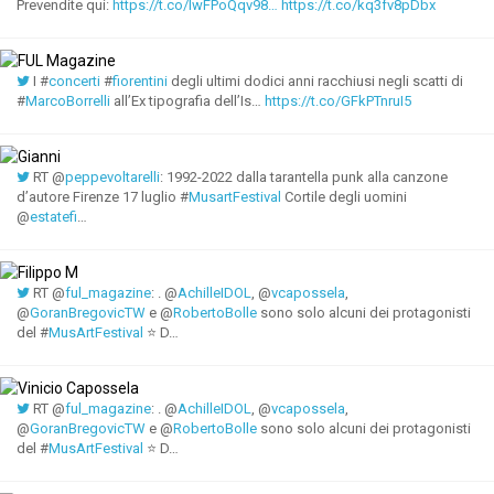
Prevendite qui:
https://t.co/IwFPoQqv98…
https://t.co/kq3fv8pDbx
I #
concerti
#
fiorentini
degli ultimi dodici anni racchiusi negli scatti di
#
MarcoBorrelli
all’Ex tipografia dell’Is…
https://t.co/GFkPTnruI5
RT @
peppevoltarelli
: 1992-2022 dalla tarantella punk alla canzone
d’autore Firenze 17 luglio #
MusartFestival
Cortile degli uomini
@
estatefi
…
RT @
ful_magazine
: . @
AchilleIDOL
, @
vcapossela
,
@
GoranBregovicTW
e @
RobertoBolle
sono solo alcuni dei protagonisti
del #
MusArtFestival
⭐ D…
RT @
ful_magazine
: . @
AchilleIDOL
, @
vcapossela
,
@
GoranBregovicTW
e @
RobertoBolle
sono solo alcuni dei protagonisti
del #
MusArtFestival
⭐ D…