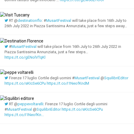
RT @
destinationflo
: #
MusartFestival
will take place from 16th July to
26th July 2022 in Piazza Santissima Annunziata, just a few steps away…
#
MusartFestival
will take place from 16th July to 26th July 2022 in
Piazza Santissima Annunziata, just a few steps…
https://t.co/gENolVTqKl
Firenze 17 luglio Cortile degli uomini #
MusartFestival
@
SquilibriEditor
https://t.co/sKIcSe6CPu
https://t.co/I1NeofKndM
RT @
peppevoltarelli
: Firenze 17 luglio Cortile degli uomini
#
MusartFestival
@
SquilibriEditor
https://t.co/sKIcSe6CPu
https://t.co/I1NeofKn…