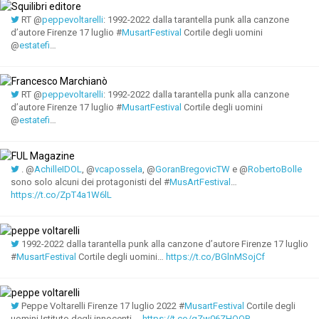
RT @
peppevoltarelli
: 1992-2022 dalla tarantella punk alla canzone
d’autore Firenze 17 luglio #
MusartFestival
Cortile degli uomini
@
estatefi
…
RT @
peppevoltarelli
: 1992-2022 dalla tarantella punk alla canzone
d’autore Firenze 17 luglio #
MusartFestival
Cortile degli uomini
@
estatefi
…
. @
AchilleIDOL
, @
vcapossela
, @
GoranBregovicTW
e @
RobertoBolle
sono solo alcuni dei protagonisti del #
MusArtFestival
…
https://t.co/ZpT4a1W6lL
1992-2022 dalla tarantella punk alla canzone d’autore Firenze 17 luglio
#
MusartFestival
Cortile degli uomini…
https://t.co/BGlnMSojCf
Peppe Voltarelli Firenze 17 luglio 2022 #
MusartFestival
Cortile degli
uomini Istituto degli innocenti ⁦…
https://t.co/gZw06ZHOOP