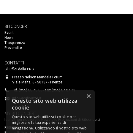
BITCONCERTI
Eventi
News
Trasparenza
Prevendite
CONTATTI
Gli uffici della PRG
Presso Nelson Mandela Forum
Viale Malta, 6 - 50137 - Firenze
Tel. (055) 66.75.66 - Fax (055) 67.07.19
×
info@prgfirenze.it
Questo sito web utilizza
cookie
MY BITCONCERTI
Questo sito web utilizza i cookie per
Iscriviti per ricevere le News e le Promozioni di Bitconcerti.
migliorare la tua esperienza di
navigazione. Utilizzando il nostro sito web
REGISTRATI
Privacy Policy