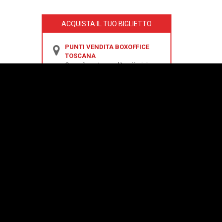
ACQUISTA IL TUO BIGLIETTO
PUNTI VENDITA BOXOFFICE
TOSCANA
Cerca il punto vendita più vicino a
te!
oppure
ACQUISTA ONLINE IL TUO
BIGLIETTO
Scegli il tuo biglietto e procedi
all'acquisto!
Seleziona la data
Seleziona il circuito di vendita
online