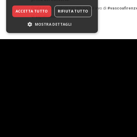
Quale modo migliore per entrare nel vivo di
#vascoafirenz
ACCETTA TUTTO
RIFIUTA TUTTO
Vi aspettiamo!
MOSTRA DETTAGLI