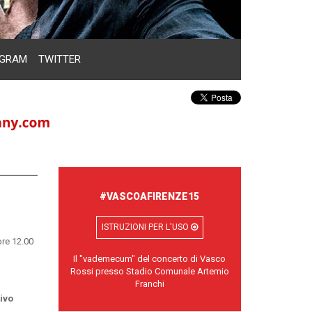
AGRAM
TWITTER
#VASCOAFIRENZE15
ISTRUZIONI PER L'USO
ore 12.00
Il "vademecum" del concerto di Vasco
Rossi presso Stadio Comunale Artemio
Franchi
tivo