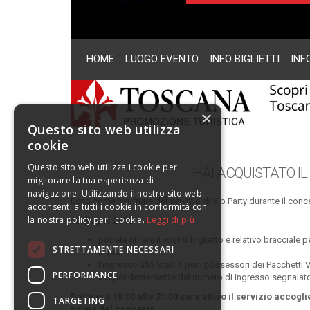
HOME
LUOGO EVENTO
INFO BIGLIETTI
INF
×
Questo sito web utilizza
cookie
Questo sito web utilizza i cookie per
HAI ACQUISTATO I
migliorare la tua esperienza di
navigazione. Utilizzando il nostro sito web
Ecco come usufruire del servizio di Vip Party durante il conce
acconsenti a tutti i cookie in conformità con
la nostra policy per i cookie.
Leggi di più
13 Giugno 2015:
potrete ritirare il vostro biglietto e relativo bracciale
STRETTAMENTE NECESSARI
in poi
l’ingresso allo Stadio per i possessori dei Pacchetti 
PERFORMANCE
indipendentemente dal numero di ingresso segnalato 
Dalle ore 19:00 alle 21:00 sarà attivo il servizio accog
TARGETING
prima del concerto.