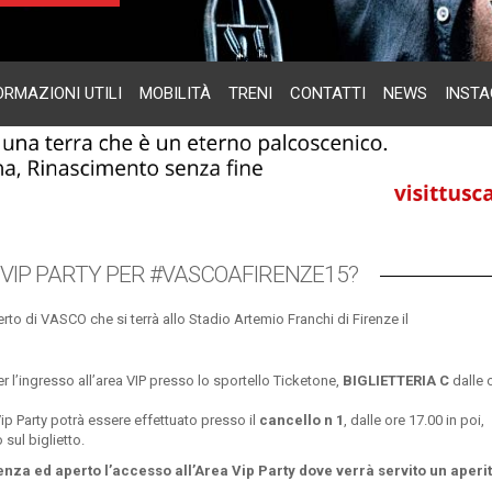
ORMAZIONI UTILI
MOBILITÀ
TRENI
CONTATTI
NEWS
INST
L VIP PARTY PER #VASCOAFIRENZE15?
rto di VASCO che si terrà allo Stadio Artemio Franchi di Firenze il
 per l’ingresso all’area VIP presso lo sportello Ticketone,
BIGLIETTERIA C
dalle 
Vip Party potrà essere effettuato presso il
cancello n 1
, dalle ore 17.00 in poi,
sul biglietto.
lienza ed aperto l’accesso all’Area Vip Party dove verrà servito un aperi