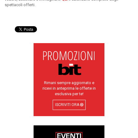
spettacoli offerti.
Rimani sempre aggiornato e
ricevi in anteprima le offerte in
esclusiva per te!
ISCRIVITI ORA