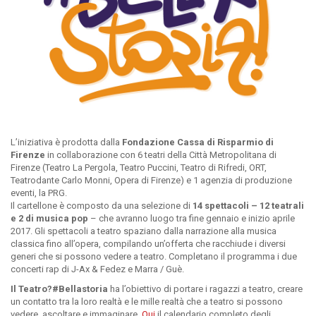
L’iniziativa è prodotta dalla
Fondazione Cassa di Risparmio di
Firenze
in collaborazione con 6 teatri della Città Metropolitana di
Firenze (Teatro La Pergola, Teatro Puccini, Teatro di Rifredi, ORT,
Teatrodante Carlo Monni, Opera di Firenze) e 1 agenzia di produzione
eventi, la PRG.
Il cartellone è composto da una selezione di
14 spettacoli – 12 teatrali
e 2 di musica pop
– che avranno luogo tra fine gennaio e inizio aprile
2017. Gli spettacoli a teatro spaziano dalla narrazione alla musica
classica fino all’opera, compilando un’offerta che racchiude i diversi
generi che si possono vedere a teatro. Completano il programma i due
concerti rap di J-Ax & Fedez e Marra / Guè.
Il Teatro?#Bellastoria
ha l’obiettivo di portare i ragazzi a teatro, creare
un contatto tra la loro realtà e le mille realtà che a teatro si possono
vedere, ascoltare e immaginare.
Qui
il calendario completo degli