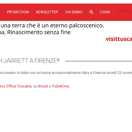
Select 
PROMOZIONI
NEWSLETTER
CHI SIAMO
LOGIN
H JARRETT A FIRENZE!!!
arà presto in Italia con un'unica eccezionalmente data a Firenze lunedì 23 nove
 Box Office Toscana
, su
Boxol
e
TicketOne
.