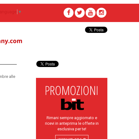
Language
▼
mbre alle
Rimani sempre aggiornato e
ricevi in anteprima le offerte in
esclusiva per te!