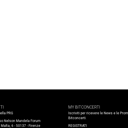
TI
MY BITCONCERTI
 della PRG
Iscriviti per ricevere le News e le Pro
Bitconcerti.
so Nelson Mandela Forum
 Malta, 6 - 50137 - Firenze
REGISTRATI