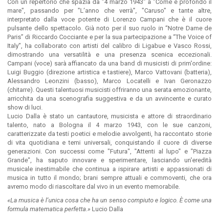
Con un repertorio che spazia da "4 marzo 1943" a "Come è profondo il
mare", passando per "L’anno che verrà", "Caruso" e tante altre,
interpretato dalla voce potente di Lorenzo Campani che è il cuore
pulsante dello spettacolo. Già noto per il suo ruolo in “Notre Dame de
Paris” di Riccardo Cocciante e per la sua partecipazione a “The Voice of
Italy”, ha collaborato con artisti del calibro di Ligabue e Vasco Rossi,
dimostrando una versatilità e una presenza scenica eccezionali.
Campani (voce) sarà affiancato da una band di musicisti di prim'ordine:
Luigi Buggio (direzione artistica e tastiere), Marco Vattovani (batteria),
Alessandro Leonzini (basso), Marco Locatelli e Ivan Geronazzo
(chitarre). Questi talentuosi musicisti offriranno una serata emozionante,
arricchita da una scenografia suggestiva e da un avvincente e curato
show di luci.
Lucio Dalla è stato un cantautore, musicista e attore di straordinario
talento, nato a Bologna il 4 marzo 1943, con le sue canzoni,
caratterizzate da testi poetici e melodie avvolgenti, ha raccontato storie
di vita quotidiana e temi universali, conquistando il cuore di diverse
generazioni. Con successi come "Futura", "Attenti al lupo" e "Piazza
Grande", ha saputo innovare e sperimentare, lasciando un'eredità
musicale inestimabile che continua a ispirare artisti e appassionati di
musica in tutto il mondo; brani sempre attuali e commoventi, che ora
avremo modo di riascoltare dal vivo in un evento memorabile.
«La musica è l’unica cosa che ha un senso compiuto e logico. È come una
formula matematica perfetta.»
Lucio Dalla