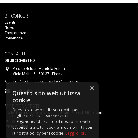
BITCONCERTI
Eventi
News
Trasparenza
Prevendite
CONTATTI
Gli uffici della PRG
Presso Nelson Mandela Forum
Viale Malta, 6 - 50137 - Firenze
Tel. (055) 66.75.66 - Fax (055) 67.07.19
×
info@prgfirenze.it
Questo sito web utilizza
cookie
MY BITCONCERTI
Questo sito web utilizza i cookie per
Iscriviti per ricevere le News e le Promozioni di Bitconcerti.
migliorare la tua esperienza di
navigazione. Utilizzando il nostro sito web
REGISTRATI
Privacy Policy
acconsenti a tutti i cookie in conformità con
la nostra policy per i cookie.
Leggi di più