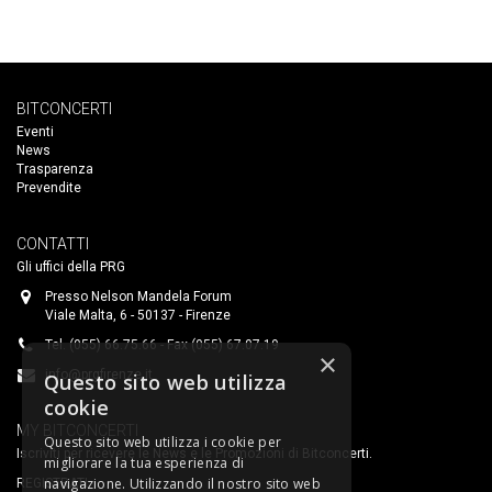
BITCONCERTI
Eventi
News
Trasparenza
Prevendite
CONTATTI
Gli uffici della PRG
Presso Nelson Mandela Forum
Viale Malta, 6 - 50137 - Firenze
Tel. (055) 66.75.66 - Fax (055) 67.07.19
×
info@prgfirenze.it
Questo sito web utilizza
cookie
MY BITCONCERTI
Questo sito web utilizza i cookie per
Iscriviti per ricevere le News e le Promozioni di Bitconcerti.
migliorare la tua esperienza di
navigazione. Utilizzando il nostro sito web
REGISTRATI