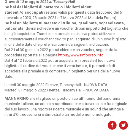
Giovedì 12 maggio 2022
al Tuscany Hall
Se hai dei biglietti di parterre o i biglietti Ridotti
studenti/disoccupati
restano validi per questa data (recupero del 6
novembre 2020, 23 aprile 2021 e 7 Marzo 2022 al Mandela Forum).
Se hai un biglietto numerato di tribuna, gradinata, sopraelevata,
balconata,
dovrai richiedere un voucher di pari importo del biglietto che
hai già acquistato. Tramite una presale esclusiva potrai utilizzare
successivamente il voucher ricevuto per l’acquisto di un nuovo biglietto
in una delle date che preferisci come da seguenti indicazioni:
Dal 21 al 30 gennaio 2022 potrai chiedere un voucher, seguendo la
procedura riportata alla pagina
https://www.rimborso.info
.
Dal 4 al 12 febbraio 2022 potrai acquistare in presale il tuo nuovo
biglietto. Il codice del voucher che ti verrà inviato, ti permetterà di
accedere alla presale e di comprare un biglietto per una delle nuove
date.
Lunedì 30 maggio 2022 Firenze, Tuscany Hall - NUOVA DATA
Martedì 31 maggio 2022 Firenze, Tuscany Hall - NUOVA DATA
MANNARINO
si è ritagliato un posto unico all’interno del panorama
musicale italiano; un artista straordinario che attraverso la cifra originale
del suo lavoro, una rigorosa ricerca musicale e un sound che attinge a
ritmi d’Oltreoceano si è dimostrato un modello non omologato.