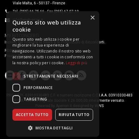
Viale Malta, 6 - 50137 - Firenze
Tel. (055) 66.75.66 - Fax (055) 67.07.19
×
info@prgfirenze.it
Questo sito web utilizza
cookie
MY BITCONCERTI
Questo sito web utilizza i cookie per
Iscriviti per ricevere le News e le Promozioni di Bitconcerti.
migliorare la tua esperienza di
navigazione. Utilizzando il nostro sito web
REGISTRATI
Privacy Policy
acconsenti a tutti i cookie in conformità con
la nostra policy per i cookie.
Leggi di più
STRETTAMENTE NECESSARI
PERFORMANCE
PRG srl P.I. 03910330483 C.F. e numero iscrizione C.C.I.A.A. 03910330483
TARGETING
R.E.A. 400323 Capitale Sociale € 26.000,00 interamente versato.
Powered by
Aperion.it
designed by
WWS
ACCETTA TUTTO
RIFIUTA TUTTO
MOSTRA DETTAGLI