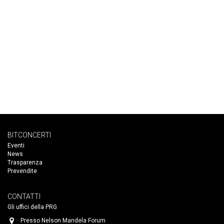
BITCONCERTI
Eventi
News
Trasparenza
Prevendite
CONTATTI
Gli uffici della PRG
Presso Nelson Mandela Forum