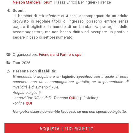
Nelson Mandela Forum
, Piazza Enrico Berlinguer - Firenze
Sconti:
- I bambini di età inferiore ai 4 anni, accompagnati da un adulto
provvisto di regolare titolo di ingresso, possono entrare senza
pagare il biglietto, in numero di un bambino/a per ogni adulto
accompagnatore, ma non hanno diritto ad occupare un posto a
sedere in caso di settore numerato
Organizzatore:
Friends and Partners spa
Tour: 2026
Persone con disabilità:
E' necessario acquistare
un
biglietto specifico
con il quale si potrà
accedere con un accompagnatore gratuito, se la percentuale di
invalidità è di almeno il 75%.
Acquisto biglietti:
-
negozi Box Office della Toscana
QUI
(il più vicino
)
- online
QUI
Non potrà essere
consentito l'accesso se non con specifico biglietto.
ACQUISTA IL TUO BIGLIETTO