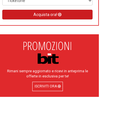
Acquista ora!
Rimani sempre aggiornato e ricevi in anteprima le
offerte in esclusiva per te!
ISCRIVITI ORA