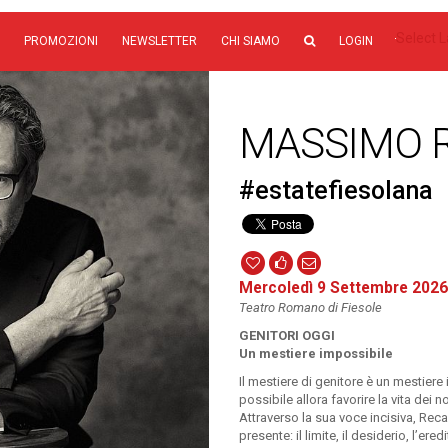
Select 
PROMOZIONI
NEWSLETTER
CHI SIAMO
LOGIN
MASSIMO 
#estatefiesolana
Mercoledì 9 Settembre 2026
Teatro Romano di Fiesole
GENITORI OGGI
Un mestiere impossibile
Il mestiere di genitore è un mestier
possibile allora favorire la vita dei no
Attraverso la sua voce incisiva, Recal
presente: il limite, il desiderio, l’e