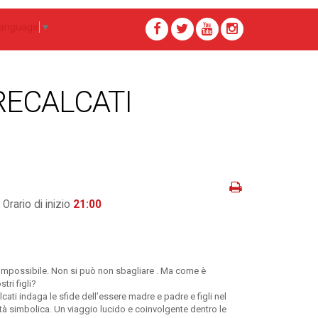
Language
▼
RECALCATI
Orario di inizio
21:00
e impossibile. Non si può non sbagliare . Ma come è
stri figli?
cati indaga le sfide dell’essere madre e padre e figli nel
redità simbolica. Un viaggio lucido e coinvolgente dentro le