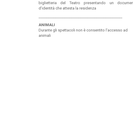
biglietteria del Teatro presentando un docume
d'identità che attesta la residenza
_______________________________________________
ANIMALI
Durante gli spettacoli non è consentito l'accesso ad
animali