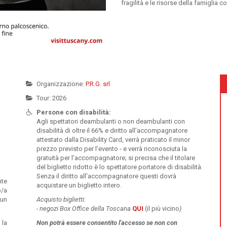
fragilità e le risorse della famiglia
Organizzazione:
P.R.G. srl
Tour: 2026
Persone con disabilità:
Agli spettatori deambulanti o non deambulanti con
disabilità di oltre il 66% e diritto all’accompagnatore
attestato dalla Disability Card, verrà praticato il minor
prezzo previsto per l’evento - e verrà riconosciuta la
gratuità per l’accompagnatore; si precisa che il titolare
del biglietto ridotto è lo spettatore portatore di disabilità.
Senza il diritto all'accompagnatore questi dovrà
nte
acquistare un biglietto intero.
o/a
 un
Acquisto biglietti:
-
negozi Box Office della Toscana
QUI
(il più vicino
)
 la
Non potrà essere
consentito l'accesso se non con