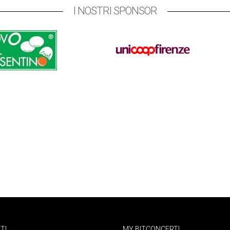
I NOSTRI SPONSOR
TI
MY BITCONCERTI