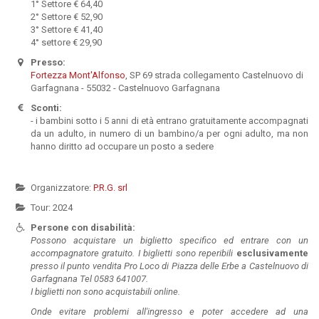
1° Settore € 64,40
2° Settore € 52,90
3° Settore € 41,40
4° settore € 29,90
Presso:
Fortezza Mont'Alfonso
, SP 69 strada collegamento Castelnuovo di
Garfagnana - 55032 - Castelnuovo Garfagnana
Sconti:
- i bambini sotto i 5 anni di età entrano gratuitamente accompagnati
da un adulto, in numero di un bambino/a per ogni adulto, ma non
hanno diritto ad occupare un posto a sedere
Organizzatore:
P.R.G. srl
Tour: 2024
Persone con disabilità:
Possono acquistare un biglietto specifico ed entrare con un
accompagnatore gratuito. I biglietti sono reperibili
esclusivamente
presso il punto vendita Pro Loco di Piazza delle Erbe a Castelnuovo di
Garfagnana Tel 0583 641007.
I biglietti non sono acquistabili online.
Ond
e evitare problemi all'ingresso e poter accedere ad una