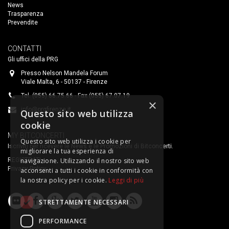
News
Trasparenza
Prevendite
CONTATTI
Gli uffici della PRG
Presso Nelson Mandela Forum
Viale Malta, 6 - 50137 - Firenze
Tel. (055) 66.75.66 - Fax (055) 67.07.19
×
info@prgfirenze.it
Questo sito web utilizza
cookie
MY BITCONCERTI
Questo sito web utilizza i cookie per
Iscriviti per ricevere le News e le Promozioni di Bitconcerti.
migliorare la tua esperienza di
navigazione. Utilizzando il nostro sito web
REGISTRATI
Privacy Policy
acconsenti a tutti i cookie in conformità con
la nostra policy per i cookie.
Leggi di più
STRETTAMENTE NECESSARI
PERFORMANCE