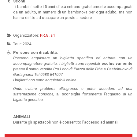
Sconti:
- i bambini sotto i 5 anni di età entrano gratuitamente accompagnati
da un adulto, in numero di un bambino/a per ogni adulto, ma non
hanno diritto ad occupare un posto a sedere
Organizzatore:
P.R.G. srl
Tour: 2024
Persone con disabilità:
Possono acquistare un biglietto specifico ed entrare con un
accompagnatore gratuito. I biglietti sono reperibili
esclusivamente
presso il punto vendita Pro Loco di Piazza delle Erbe a Castelnuovo di
Garfagnana Tel 0583 641007.
I biglietti non sono acquistabili online.
Ond
e evitare problemi all'ingresso e poter accedere ad una
sistemazione consona, si
sconsiglia fortemente
l'acquisto di un
biglietto generico.
ANIMALI
Durante gli spettacoli non è consentito l'accesso ad animali.