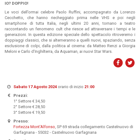
IO? DOPPIO!
Le voci dell’ormai celebre Paolo Ruffini, accompagnato da Lorenzo
Cecchetto, che hanno riecheggiato prima nelle VHS e poi negli
smartphone di tutta Italia, negli ultimi 20 anni, tornano a teatro
raccontando un fenomeno cult che riesce ad attraversare i tempi e le
generazioni. In questa edizione speciale dello spettacolo ritroveremo i
doppiaggi classici, che si alterneranno a quelli nuovi, spaziando, senza
esclusione di colpi, dalla politica al cinema: da Matteo Renzi a Giorgia
Meloni e Carlo d’Inghilterra, da Aquaman, ai nuovi Star Wars.
Sabato 17 Agosto 2024
orario di inizio
21:00
Prezzi:
1° Settore € 34,50
2° Settore € 28,50
3° Settore € 19,50
Presso:
Fortezza Mont'Alfonso
, SP 69 strada collegamento Castelnuovo di
Garfagnana - 55032 - Castelnuovo Garfagnana