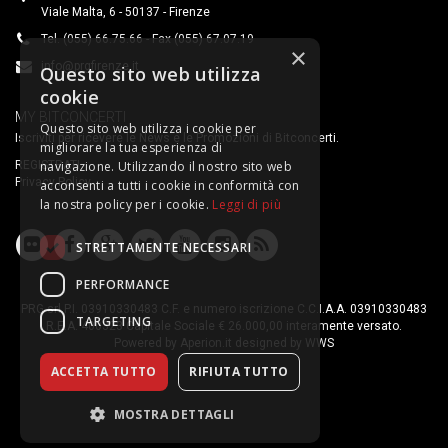
Viale Malta, 6 - 50137 - Firenze
Tel. (055) 66.75.66 - Fax (055) 67.07.19
×
info@prgfirenze.it
Questo sito web utilizza
cookie
MY BITCONCERTI
Questo sito web utilizza i cookie per
Iscriviti per ricevere le News e le Promozioni di Bitconcerti.
migliorare la tua esperienza di
REGISTRATI
navigazione. Utilizzando il nostro sito web
Privacy Policy
acconsenti a tutti i cookie in conformità con
la nostra policy per i cookie.
Leggi di più
STRETTAMENTE NECESSARI
PERFORMANCE
PRG srl P.I. 03910330483 C.F. e numero iscrizione C.C.I.A.A. 03910330483
TARGETING
R.E.A. 400323 Capitale Sociale € 26.000,00 interamente versato.
Powered by
Aperion.it
designed by
WWS
ACCETTA TUTTO
RIFIUTA TUTTO
MOSTRA DETTAGLI