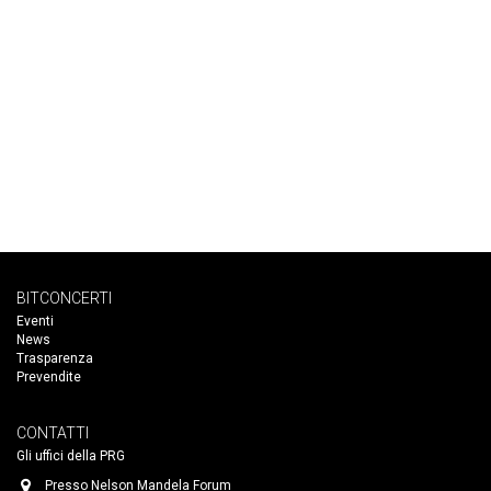
BITCONCERTI
Eventi
News
Trasparenza
Prevendite
CONTATTI
Gli uffici della PRG
Presso Nelson Mandela Forum