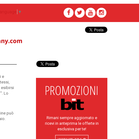
Language
▼
i e
tessi,
 esibirsi
". Lo
line può
Rimani sempre aggiornato e
aio.
ricevi in anteprima le offerte in
esclusiva per te!