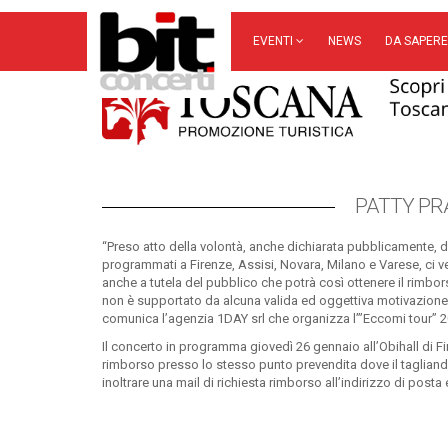
EVENTI
NEWS
DA SAPERE
PATTY PR
“Preso atto della volontà, anche dichiarata pubblicamente, de
programmati a Firenze, Assisi, Novara, Milano e Varese, ci v
anche a tutela del pubblico che potrà così ottenere il rimborso 
non è supportato da alcuna valida ed oggettiva motivazione, l
comunica l’agenzia 1DAY srl che organizza l’”Eccomi tour” 20
Il concerto in programma giovedì 26 gennaio all’Obihall di Fi
rimborso presso lo stesso punto prevendita dove il tagliando
inoltrare una mail di richiesta rimborso all’indirizzo di post