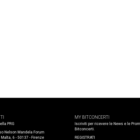
TI
MY BITCONCERTI
 della PRG
Iscriviti per ricevere le News e le Pro
Bitconcerti.
so Nelson Mandela Forum
 Malta, 6 - 50137 - Firenze
REGISTRATI