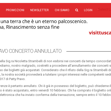
Select 
PROMOZIONI
NEWSLETTER
CHI SIAMO
LOGIN
AVO CONCERTO ANNULLATO
lla Sig.ra Nicoletta Strambelli di non esibirsi nei concerti da tempo concordat
ediamo, nostro malgrado, costretti a procedere all’annullamento dei concerti s
dei biglietti già acquistati. Considerato che il rifiuto della Sig.ra Strambelli di
a nostra società provvederà a tutelare i propri interessi nelle competenti sedi
17 di Patty Pravo.
renze è pertanto annullato. Chi è già in possesso del biglietto, può chiederne il
 è stato acquistato, entro venerdì 10 febbraio. Chi ha comprato il biglietto on
a elettronica che ha inviato conferma della transazione, sempre entro il 10 febbr