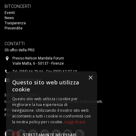
BITCONCERTI
Eventi
News
Trasparenza
Prevendite
CONTATTI
Gli uffici della PRG
Presso Nelson Mandela Forum
Viale Malta, 6 - 50137 - Firenze
Tel. (055) 66.75.66 - Fax (055) 67.07.19
×
info@prgfirenze.it
Questo sito web utilizza
cookie
MY BITCONCERTI
Questo sito web utilizza i cookie per
Iscriviti per ricevere le News e le Promozioni di Bitconcerti.
migliorare la tua esperienza di
navigazione. Utilizzando il nostro sito web
REGISTRATI
Privacy Policy
acconsenti a tutti i cookie in conformità con
la nostra policy per i cookie.
Leggi di più
STRETTAMENTE NECESSARI