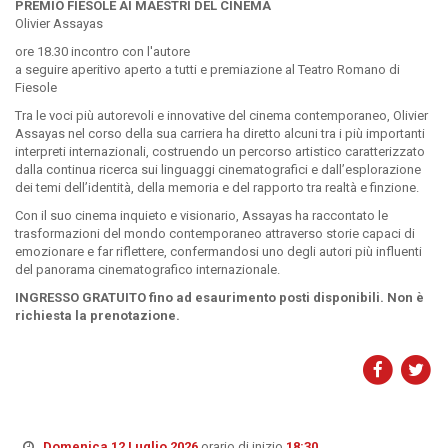
PREMIO FIESOLE AI MAESTRI DEL CINEMA
Olivier Assayas
ore 18.30 incontro con l'autore
a seguire aperitivo aperto a tutti e premiazione al Teatro Romano di
Fiesole
Tra le voci più autorevoli e innovative del cinema contemporaneo, Olivier
Assayas nel corso della sua carriera ha diretto alcuni tra i più importanti
interpreti internazionali, costruendo un percorso artistico caratterizzato
dalla continua ricerca sui linguaggi cinematografici e dall’esplorazione
dei temi dell’identità, della memoria e del rapporto tra realtà e finzione.
Con il suo cinema inquieto e visionario, Assayas ha raccontato le
trasformazioni del mondo contemporaneo attraverso storie capaci di
emozionare e far riflettere, confermandosi uno degli autori più influenti
del panorama cinematografico internazionale.
INGRESSO GRATUITO fino ad esaurimento posti disponibili. Non è
richiesta la prenotazione.
Domenica 12 Luglio 2026
orario di inizio
18:30