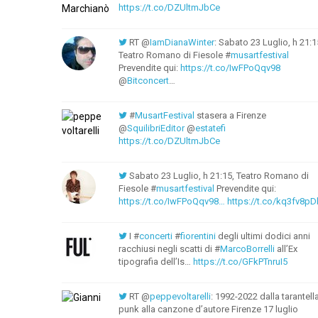
https://t.co/DZUltmJbCe
RT @
IamDianaWinter
: Sabato 23 Luglio, h 21:1
Teatro Romano di Fiesole #
musartfestival
Prevendite qui:
https://t.co/IwFPoQqv98
@
Bitconcert
…
#
MusartFestival
stasera a Firenze
@
SquilibriEditor
@
estatefi
https://t.co/DZUltmJbCe
Sabato 23 Luglio, h 21:15, Teatro Romano di
Fiesole #
musartfestival
Prevendite qui:
https://t.co/IwFPoQqv98…
https://t.co/kq3fv8pD
I #
concerti
#
fiorentini
degli ultimi dodici anni
racchiusi negli scatti di #
MarcoBorrelli
all’Ex
tipografia dell’Is…
https://t.co/GFkPTnruI5
RT @
peppevoltarelli
: 1992-2022 dalla tarantell
punk alla canzone d’autore Firenze 17 luglio