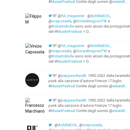
#
MusartFestival
Cortile degli uomini @
estatefi
…
RT @
ful_magazine
: . @
AchilleIDOL
,
@
vcapossela
, @
GoranBregovicTW
e
@
RobertoBolle
sono solo alcuni dei protagonist
del #
MusArtFestival
⭐ D…
RT @
ful_magazine
: . @
AchilleIDOL
,
@
vcapossela
, @
GoranBregovicTW
e
@
RobertoBolle
sono solo alcuni dei protagonist
del #
MusArtFestival
⭐ D…
RT @
peppevoltarelli
: 1992-2022 dalla tarantell
punk alla canzone d’autore Firenze 17 luglio
#
MusartFestival
Cortile degli uomini @
estatefi
…
RT @
peppevoltarelli
: 1992-2022 dalla tarantell
punk alla canzone d’autore Firenze 17 luglio
#
MusartFestival
Cortile degli uomini @
estatefi
…
. @
AchilleIDOL
, @
vcapossela
,