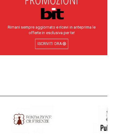
Rimani sempre aggiornato e ricevi in anteprima le
offerte in esclusiva per te!
ISCRIVITI ORA