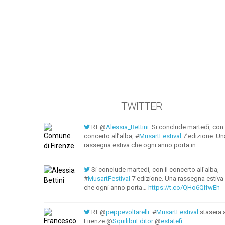
TWITTER
RT @
Alessia_Bettini
: Si conclude martedì, con 
concerto all’alba, #
MusartFestival
7’edizione. Un
rassegna estiva che ogni anno porta in…
Si conclude martedì, con il concerto all’alba,
#
MusartFestival
7’edizione. Una rassegna estiva
che ogni anno porta…
https://t.co/QHo6QlfwEh
RT @
peppevoltarelli
: #
MusartFestival
stasera 
Firenze @
SquilibriEditor
@
estatefi