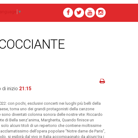
Language
▼
 COCCIANTE
 di inizio
21:15
22: con pochi, esclusivi concerti nei luoghi più belli della
 Paese, torna uno dei grandi protagonisti della canzone
he sono diventati colonna sonora delle nostre vite: Riccardo
ete di Bella senz’anima, Margherita, Quando finisce un
solo alcuni titoli di un repertorio che contiene moltissime
e acclamatissimo dell’opera popolare “Notre dame de Paris”,
ondo, si esibirà dal vivo in Italia accompagnato da alcuni tra i