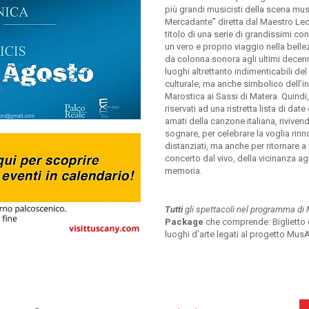
più grandi musicisti della scena musi
Mercadante” diretta dal Maestro Leo
titolo di una serie di grandissimi co
un vero e proprio viaggio nella belle
da colonna sonora agli ultimi decenni
luoghi altrettanto indimenticabili del
culturale, ma anche simbolico dell’in
Marostica ai Sassi di Matera. Quin
riservati ad una ristretta lista di dat
amati della canzone italiana, rivive
sognare, per celebrare la voglia rin
distanziati, ma anche per ritornare 
concerto dal vivo, della vicinanza agl
memoria.
Tutti
gli spettacoli nel programma di 
Package
che comprende: Biglietto d
luoghi d’arte legati al progetto MusA