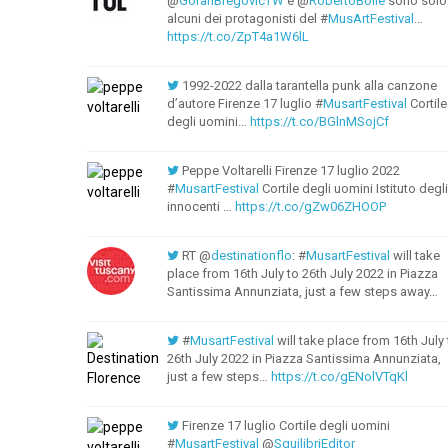
@
GoranBregovicTW
e @
RobertoBolle
sono solo
alcuni dei protagonisti del #
MusArtFestival
…
https://t.co/ZpT4a1W6lL
1992-2022 dalla tarantella punk alla canzone
d’autore Firenze 17 luglio #
MusartFestival
Cortile
degli uomini…
https://t.co/BGlnMSojCf
Peppe Voltarelli Firenze 17 luglio 2022
#
MusartFestival
Cortile degli uomini Istituto degli
innocenti ⁦…
https://t.co/gZw06ZHOOP
RT @
destinationflo
: #
MusartFestival
will take
place from 16th July to 26th July 2022 in Piazza
Santissima Annunziata, just a few steps away…
#
MusartFestival
will take place from 16th July 
26th July 2022 in Piazza Santissima Annunziata,
just a few steps…
https://t.co/gENolVTqKl
Firenze 17 luglio Cortile degli uomini
#
MusartFestival
@
SquilibriEditor