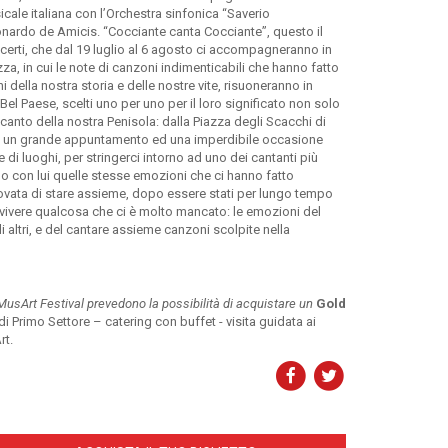
cale italiana con l’Orchestra sinfonica “Saverio
nardo de Amicis. “Cocciante canta Cocciante”, questo il
ncerti, che dal 19 luglio al 6 agosto ci accompagneranno in
zza, in cui le note di canzoni indimenticabili che hanno fatto
 della nostra storia e delle nostre vite, risuoneranno in
 Bel Paese, scelti uno per uno per il loro significato non solo
canto della nostra Penisola: dalla Piazza degli Scacchi di
di, un grande appuntamento ed una imperdibile occasione
e e di luoghi, per stringerci intorno ad uno dei cantanti più
ndo con lui quelle stesse emozioni che ci hanno fatto
novata di stare assieme, dopo essere stati per lungo tempo
a vivere qualcosa che ci è molto mancato: le emozioni del
i altri, e del cantare assieme canzoni scolpite nella
MusArt Festival prevedono la possibilità di acquistare un
Gold
i Primo Settore – catering con buffet - visita guidata ai
rt.