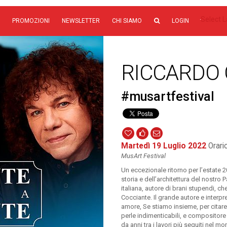
Select 
PROMOZIONI
NEWSLETTER
CHI SIAMO
LOGIN
RICCARDO
#musartfestival
Martedì 19 Luglio 2022
Orario
MusArt Festival
Un eccezionale ritorno per l’estate 20
storia e dell’architettura del nostro
italiana, autore di brani stupendi, c
Cocciante. Il grande autore e interpr
amore, Se stiamo insieme, per citare 
perle indimenticabili, e compositor
da anni tra i lavori più seguiti nel m