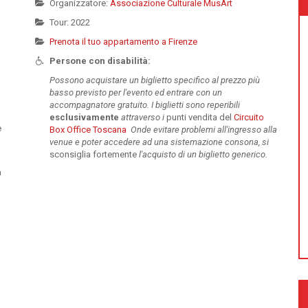
Organizzatore:
Associazione Culturale MusArt
Tour: 2022
Prenota il tuo appartamento a Firenze
Persone con disabilità:
Possono acquistare un biglietto specifico al prezzo più
basso previsto per l'evento ed entrare con un
accompagnatore gratuito. I biglietti sono reperibili
esclusivamente
attraverso i
punti vendita del
Circuito
e
Box Office Toscana
Onde evitare problemi all'ingresso alla
venue e poter accedere ad una sistemazione consona, si
sconsiglia fortemente
l'acquisto di un biglietto generico.
a