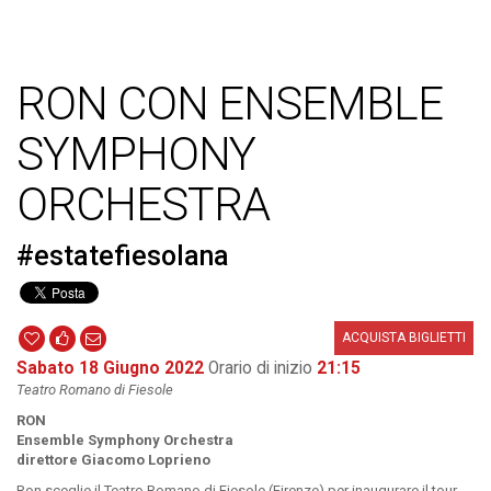
RON CON ENSEMBLE
SYMPHONY
ORCHESTRA
#estatefiesolana
ACQUISTA BIGLIETTI
Sabato 18 Giugno 2022
Orario di inizio
21:15
Teatro Romano di Fiesole
RON
Ensemble Symphony Orchestra
direttore Giacomo Loprieno
Ron sceglie il Teatro Romano di Fiesole (Firenze) per inaugurare il tour