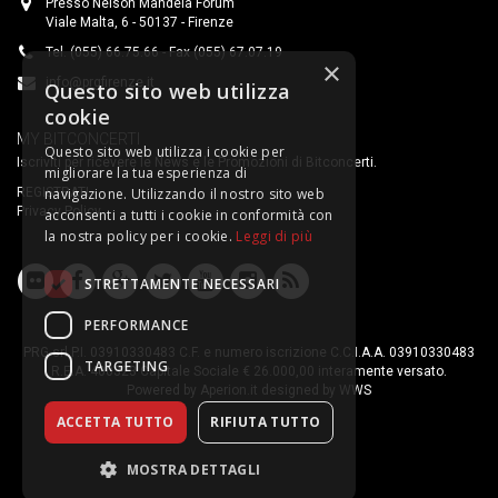
Presso Nelson Mandela Forum
Viale Malta, 6 - 50137 - Firenze
Tel. (055) 66.75.66 - Fax (055) 67.07.19
×
info@prgfirenze.it
Questo sito web utilizza
cookie
MY BITCONCERTI
Questo sito web utilizza i cookie per
Iscriviti per ricevere le News e le Promozioni di Bitconcerti.
migliorare la tua esperienza di
REGISTRATI
navigazione. Utilizzando il nostro sito web
Privacy Policy
acconsenti a tutti i cookie in conformità con
la nostra policy per i cookie.
Leggi di più
STRETTAMENTE NECESSARI
PERFORMANCE
PRG srl P.I. 03910330483 C.F. e numero iscrizione C.C.I.A.A. 03910330483
TARGETING
R.E.A. 400323 Capitale Sociale € 26.000,00 interamente versato.
Powered by
Aperion.it
designed by
WWS
ACCETTA TUTTO
RIFIUTA TUTTO
MOSTRA DETTAGLI