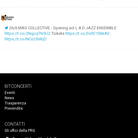
26/6 MAG COLLECTIVE - Opening act L.A.D JAZZ ENSEMBLE
https://t.co/ZNgcqTN5UZ
Tickets
https://t.co/DxfD13BkAV…
https://t.co/NCn23lxKjD
BITCONCERTI
Eventi
News
Trasparenza
Prevendite
CONTATTI
Gli uffici della PRG