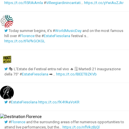
https://t.co/fI5RAiAmla
#
Villeegiardinincantati
…
https://t.co/yYwiAuZJkr
Today summer begins, it's #
WorldMusicDay
and on the most famous
hill over #
Florence
the #
EstateFiesolana
festival s…
https://t.co/tFkPkGCKGL
🎭 L'Estate dei Festival entra nel vivo 🔥 🗓 Martedì 21 inaugurazione
della 75° #
EstateFiesolana
➡…
https://t.co/lBEETBZKVb
#
EstateFiesolana
https://t.co/fK4YAaVoKR
#
Florence
and the surrounding areas offer numerous opportunities to
attend live performances, but the…
https://t.co/nflVkzBjQl