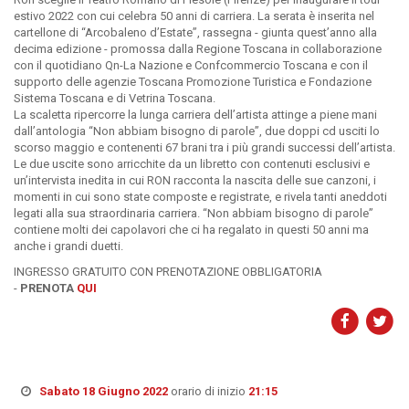
estivo 2022 con cui celebra 50 anni di carriera. La serata è inserita nel
cartellone di “Arcobaleno d’Estate”, rassegna - giunta quest’anno alla
decima edizione - promossa dalla Regione Toscana in collaborazione
con il quotidiano Qn-La Nazione e Confcommercio Toscana e con il
supporto delle agenzie Toscana Promozione Turistica e Fondazione
Sistema Toscana e di Vetrina Toscana.
La scaletta ripercorre la lunga carriera dell’artista attinge a piene mani
dall’antologia “Non abbiam bisogno di parole”, due doppi cd usciti lo
scorso maggio e contenenti 67 brani tra i più grandi successi dell’artista.
Le due uscite sono arricchite da un libretto con contenuti esclusivi e
un’intervista inedita in cui RON racconta la nascita delle sue canzoni, i
momenti in cui sono state composte e registrate, e rivela tanti aneddoti
legati alla sua straordinaria carriera. “Non abbiam bisogno di parole”
contiene molti dei capolavori che ci ha regalato in questi 50 anni ma
anche i grandi duetti.
INGRESSO GRATUITO CON PRENOTAZIONE OBBLIGATORIA
-
PRENOTA
QUI
Sabato 18 Giugno 2022
orario di inizio
21:15