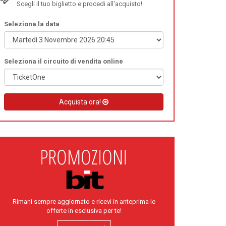
Scegli il tuo biglietto e procedi all'acquisto!
Seleziona la data
Seleziona il circuito di vendita online
Acquista ora!
Rimani sempre aggiornato e ricevi in anteprima le
offerte in esclusiva per te!