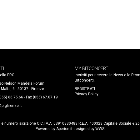
TI
MY BITCONCERTI
 della PRG
Iscriviti per ricevere le News e le Pro
Bitconcerti.
so Nelson Mandela Forum
 Malta, 6 - 50137 - Firenze
REGISTRATI
Privacy Policy
(055) 66.75.66 - Fax (055) 67.07.19
prgfirenze.it
. e numero iscrizione C.C.I.A.A. 03910330483 R.E.A. 400323 Capitale Sociale € 2
Powered by
Aperion.it
designed by
WWS