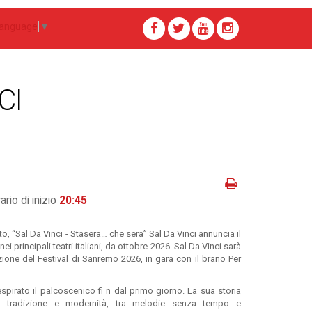
Language
▼
CI
ario di inizio
20:45
, “Sal Da Vinci - Stasera… che sera” Sal Da Vinci annuncia il
i principali teatri italiani, da ottobre 2026. Sal Da Vinci sarà
zione del Festival di Sanremo 2026, in gara con il brano Per
spirato il palcoscenico fi n dal primo giorno. La sua storia
ra tradizione e modernità, tra melodie senza tempo e