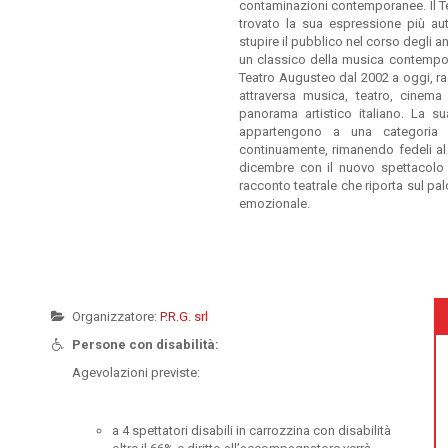
contaminazioni contemporanee. Il Te
trovato la sua espressione più aut
stupire il pubblico nel corso degli a
un classico della musica contemporan
Teatro Augusteo dal 2002 a oggi, ra
attraversa musica, teatro, cinema 
panorama artistico italiano. La s
appartengono a una categoria ris
continuamente, rimanendo fedeli al 
dicembre con il nuovo spettacolo “
racconto teatrale che riporta sul pal
emozionale.
Organizzatore:
P.R.G. srl
Persone con disabilità:
Agevolazioni previste:
a 4 spettatori disabili in carrozzina con disabilità