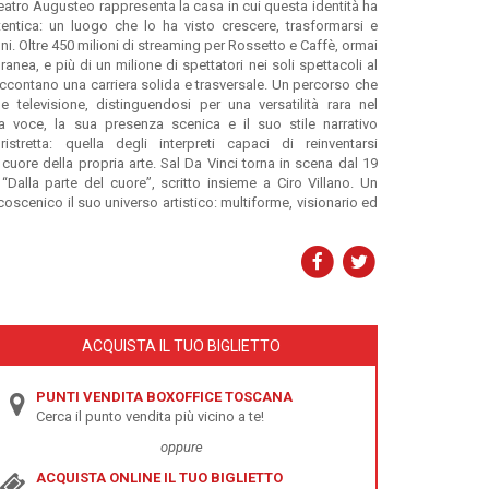
atro Augusteo rappresenta la casa in cui questa identità ha
entica: un luogo che lo ha visto crescere, trasformarsi e
nni. Oltre 450 milioni di streaming per Rossetto e Caffè, ormai
ea, e più di un milione di spettatori nei soli spettacoli al
ccontano una carriera solida e trasversale. Un percorso che
e televisione, distinguendosi per una versatilità rara nel
ua voce, la sua presenza scenica e il suo stile narrativo
tretta: quella degli interpreti capaci di reinventarsi
cuore della propria arte. Sal Da Vinci torna in scena dal 19
Dalla parte del cuore”, scritto insieme a Ciro Villano. Un
coscenico il suo universo artistico: multiforme, visionario ed
ACQUISTA IL TUO BIGLIETTO
PUNTI VENDITA BOXOFFICE TOSCANA
Cerca il punto vendita più vicino a te!
oppure
ACQUISTA ONLINE IL TUO BIGLIETTO