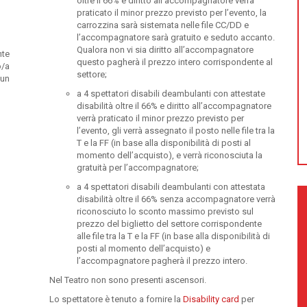
oltre il 66% e diritto all’accompagnatore verrà
praticato il minor prezzo previsto per l’evento, la
carrozzina sarà sistemata nelle file CC/DD e
l’accompagnatore sarà gratuito e seduto accanto.
Qualora non vi sia diritto all’accompagnatore
nte
questo pagherà il prezzo intero corrispondente al
o/a
settore;
 un
a 4 spettatori disabili deambulanti con attestate
disabilità oltre il 66% e diritto all’accompagnatore
verrà praticato il minor prezzo previsto per
l’evento, gli verrà assegnato il posto nelle file tra la
T e la FF (in base alla disponibilità di posti al
momento dell’acquisto), e verrà riconosciuta la
gratuità per l’accompagnatore;
a 4 spettatori disabili deambulanti con attestata
disabilità oltre il 66% senza accompagnatore verrà
riconosciuto lo sconto massimo previsto sul
prezzo del biglietto del settore corrispondente
alle file tra la T e la FF (in base alla disponibilità di
posti al momento dell’acquisto) e
l’accompagnatore pagherà il prezzo intero.
Nel Teatro non sono presenti ascensori.
Lo spettatore è tenuto a fornire la
Disability card
per