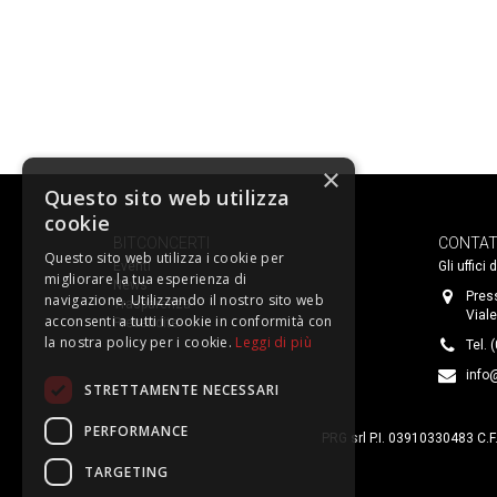
×
Questo sito web utilizza
cookie
BITCONCERTI
CONTAT
Questo sito web utilizza i cookie per
Eventi
Gli uffici
migliorare la tua esperienza di
News
Pres
navigazione. Utilizzando il nostro sito web
Trasparenza
Viale
acconsenti a tutti i cookie in conformità con
Prevendite
la nostra policy per i cookie.
Leggi di più
Tel. 
info@
STRETTAMENTE NECESSARI
PERFORMANCE
PRG srl P.I. 03910330483 C.F
TARGETING