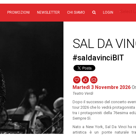
Select 
PROMOZIONI
NEWSLETTER
CHI SIAMO
LOGIN
SAL DA VIN
#saldavinciBIT
Martedì 3 Novembre 2026
Or
Teatro Verdi
Dopo il successo del concerto evento
tour 2026 che lo vedrà protagonista ne
tra i protagonisti della 76esima edi
Sempre Sì.
Nato a New York, Sal Da Vinci ha re
artistica è un ponte naturale t