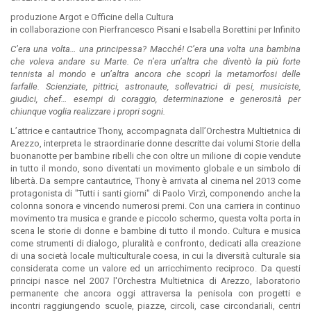
produzione Argot e Officine della Cultura
in collaborazione con Pierfrancesco Pisani e Isabella Borettini per Infinito
C’era una volta… una principessa? Macché! C’era una volta una bambina
che voleva andare su Marte. Ce n’era un’altra che diventò la più forte
tennista al mondo e un’altra ancora che scoprì la metamorfosi delle
farfalle. Scienziate, pittrici, astronaute, sollevatrici di pesi, musiciste,
giudici, chef… esempi di coraggio, determinazione e generosità per
chiunque voglia realizzare i propri sogni.
L’attrice e cantautrice Thony, accompagnata dall’Orchestra Multietnica di
Arezzo, interpreta le straordinarie donne descritte dai volumi Storie della
buonanotte per bambine ribelli che con oltre un milione di copie vendute
in tutto il mondo, sono diventati un movimento globale e un simbolo di
libertà. Da sempre cantautrice, Thony è arrivata al cinema nel 2013 come
protagonista di "Tutti i santi giorni" di Paolo Virzì, componendo anche la
colonna sonora e vincendo numerosi premi. Con una carriera in continuo
movimento tra musica e grande e piccolo schermo, questa volta porta in
scena le storie di donne e bambine di tutto il mondo. Cultura e musica
come strumenti di dialogo, pluralità e confronto, dedicati alla creazione
di una società locale multiculturale coesa, in cui la diversità culturale sia
considerata come un valore ed un arricchimento reciproco. Da questi
principi nasce nel 2007 l'Orchestra Multietnica di Arezzo, laboratorio
permanente che ancora oggi attraversa la penisola con progetti e
incontri raggiungendo scuole, piazze, circoli, case circondariali, centri