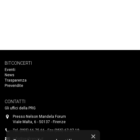
BITCONCERTI
Eventi
News
Trasparenza
Prevendite
CONTATTI
Gli uffici della PRG
Presso Nelson Mandela Forum
Viale Malta, 6 - 50137 - Firenze
Tel. (055) 66.75.66 - Fax (055) 67.07.19
×
info@prgfirenze.it