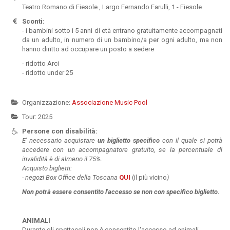
Teatro Romano di Fiesole , Largo Fernando Farulli, 1 - Fiesole
Sconti:
- i bambini sotto i 5 anni di età entrano gratuitamente accompagnati
da un adulto, in numero di un bambino/a per ogni adulto, ma non
hanno diritto ad occupare un posto a sedere
- ridotto Arci
- ridotto under 25
Organizzazione:
Associazione Music Pool
Tour: 2025
Persone con disabilità:
E' necessario acquistare
un
biglietto specifico
con il quale si potrà
accedere con un accompagnatore gratuito, se la percentuale di
invalidità è di almeno il 75%.
Acquisto biglietti:
-
negozi Box Office della Toscana
QUI
(il più vicino
)
Non potrà essere
consentito l'accesso se non con specifico biglietto.
ANIMALI
Durante gli spettacoli non è consentito l'accesso ad animali.