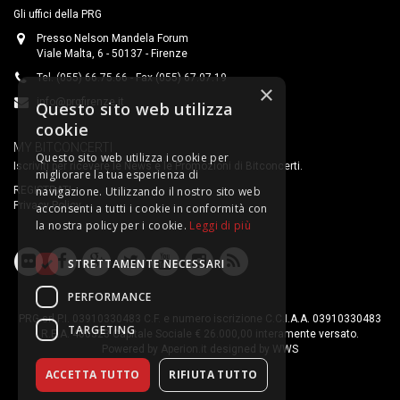
Gli uffici della PRG
Presso Nelson Mandela Forum
Viale Malta, 6 - 50137 - Firenze
Tel. (055) 66.75.66 - Fax (055) 67.07.19
×
info@prgfirenze.it
Questo sito web utilizza
cookie
MY BITCONCERTI
Questo sito web utilizza i cookie per
Iscriviti per ricevere le News e le Promozioni di Bitconcerti.
migliorare la tua esperienza di
navigazione. Utilizzando il nostro sito web
REGISTRATI
Privacy Policy
acconsenti a tutti i cookie in conformità con
la nostra policy per i cookie.
Leggi di più
STRETTAMENTE NECESSARI
PERFORMANCE
PRG srl P.I. 03910330483 C.F. e numero iscrizione C.C.I.A.A. 03910330483
TARGETING
R.E.A. 400323 Capitale Sociale € 26.000,00 interamente versato.
Powered by
Aperion.it
designed by
WWS
ACCETTA TUTTO
RIFIUTA TUTTO