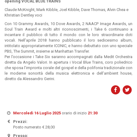
opening VOCAL BLUE TRAINS
Claude McKnight, Mark Kibble, Joel Kibble, Dave Thomas, Alvin Chea e
Khristian Dentley voci
Con 10 Grammy Awards, 10 Dove Awards, 2 NAACP Image Awards, un
Soul Train Award e molti altri riconoscimenti, i Take 6 continuano a
incantare il pubblico di tutto il mondo con le loro straordinarie doti
vocali. Nell’aprile 2018 hanno pubblicato il loro sedicesimo album,
intitolato appropriatamente ICONIC, e hanno debuttato con uno speciale
PBS, The Summit, insieme ai Manhattan Transfer.
Per l’occasione i Take Six saranno accompagnati dalla Medit Orchestra
diretta da Angelo Valori. In apertura i Vocal Blue Trains, coro poliedrico
che sposa l’impronta corale del gospel e della polifonia tradizionale con
le moderne sonorità della musica elettronica e dell’ambient house,
diretto da Alessandro Gerini.
Mercoledì 16 Luglio 2025
orario di inizio
21:30
Prezzi:
Posto numerato € 28,00
Presso: