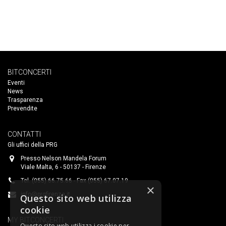
BITCONCERTI
Eventi
News
Trasparenza
Prevendite
CONTATTI
Gli uffici della PRG
Presso Nelson Mandela Forum
Viale Malta, 6 - 50137 - Firenze
Tel. (055) 66.75.66 - Fax (055) 67.07.19
×
info@prgfirenze.it
Questo sito web utilizza
cookie
MY BITCONCERTI
Questo sito web utilizza i cookie per