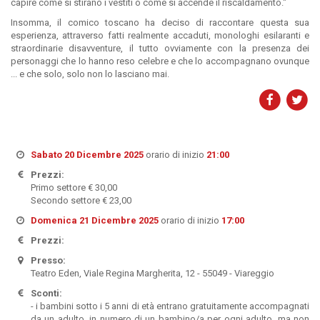
capire come si stirano i vestiti o come si accende il riscaldamento."
Insomma, il comico toscano ha deciso di raccontare questa sua
esperienza, attraverso fatti realmente accaduti, monologhi esilaranti e
straordinarie disavventure, il tutto ovviamente con la presenza dei
personaggi che lo hanno reso celebre e che lo accompagnano ovunque
... e che solo, solo non lo lasciano mai.
Sabato 20 Dicembre 2025
orario di inizio
21:00
Prezzi:
Primo settore € 30,00
Secondo settore € 23,00
Domenica 21 Dicembre 2025
orario di inizio
17:00
Prezzi:
Presso:
Teatro Eden, Viale Regina Margherita, 12 - 55049 - Viareggio
Sconti:
- i bambini sotto i 5 anni di età entrano gratuitamente accompagnati
da un adulto, in numero di un bambino/a per ogni adulto, ma non