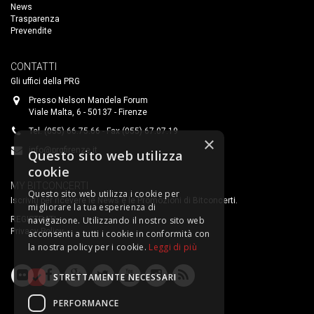
News
Trasparenza
Prevendite
CONTATTI
Gli uffici della PRG
Presso Nelson Mandela Forum
Viale Malta, 6 - 50137 - Firenze
Tel. (055) 66.75.66 - Fax (055) 67.07.19
×
info@prgfirenze.it
Questo sito web utilizza
cookie
MY BITCONCERTI
Questo sito web utilizza i cookie per
Iscriviti per ricevere le News e le Promozioni di Bitconcerti.
migliorare la tua esperienza di
REGISTRATI
navigazione. Utilizzando il nostro sito web
Privacy Policy
acconsenti a tutti i cookie in conformità con
la nostra policy per i cookie.
Leggi di più
STRETTAMENTE NECESSARI
PERFORMANCE