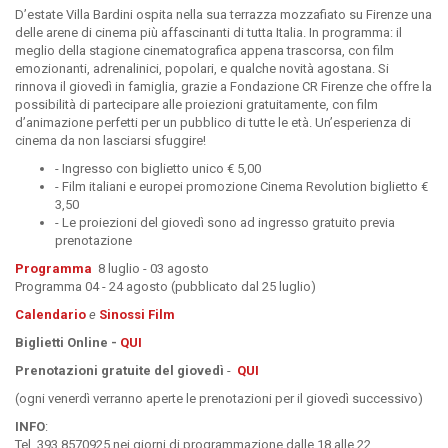
D’estate Villa Bardini ospita nella sua terrazza mozzafiato su Firenze una
delle arene di cinema più affascinanti di tutta Italia. In programma: il
meglio della stagione cinematografica appena trascorsa, con film
emozionanti, adrenalinici, popolari, e qualche novità agostana. Si
rinnova il giovedì in famiglia, grazie a Fondazione CR Firenze che offre la
possibilità di partecipare alle proiezioni gratuitamente, con film
d’animazione perfetti per un pubblico di tutte le età. Un’esperienza di
cinema da non lasciarsi sfuggire!
- Ingresso con biglietto unico € 5,00
- Film italiani e europei promozione Cinema Revolution biglietto €
3,50
- Le proiezioni del giovedì sono ad ingresso gratuito previa
prenotazione
Programma
8 luglio - 03 agosto
Programma 04 - 24 agosto (pubblicato dal 25 luglio)
Calendario
e
Sinossi Film
Biglietti
Online
-
QUI
Prenotazioni gratuite del giovedì
-
QUI
(ogni venerdì verranno aperte le prenotazioni per il giovedì successivo)
INFO
:
Tel. 393 8570925 nei giorni di programmazione dalle 18 alle 22