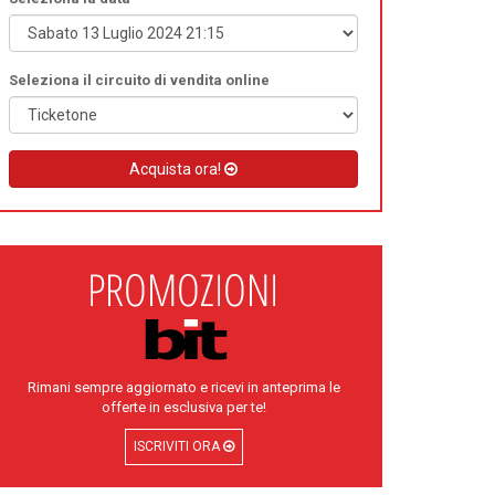
Seleziona il circuito di vendita online
Acquista ora!
Rimani sempre aggiornato e ricevi in anteprima le
offerte in esclusiva per te!
ISCRIVITI ORA