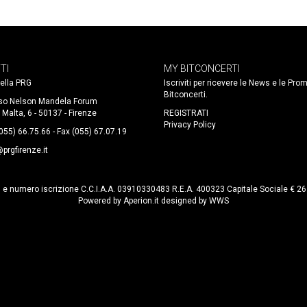
TI
MY BITCONCERTI
 della PRG
Iscriviti per ricevere le News e le Pro
Bitconcerti.
so Nelson Mandela Forum
 Malta, 6 - 50137 - Firenze
REGISTRATI
Privacy Policy
(055) 66.75.66 - Fax (055) 67.07.19
prgfirenze.it
. e numero iscrizione C.C.I.A.A. 03910330483 R.E.A. 400323 Capitale Sociale € 2
Powered by
Aperion.it
designed by
WWS