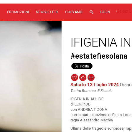
Select 
PROMOZIONI
NEWSLETTER
CHI SIAMO
LOGIN
IFIGENIA I
#estatefiesolana
Sabato 13 Luglio 2024
Orario
Teatro Romano di Fiesole
IFIGENIA IN AULIDE
di EURIPIDE
con ANDREA TIDONA
con la partecipazione di Paolo Lorim
regia Alessandro Machìa
Ultima delle tragedie euripidee, ra