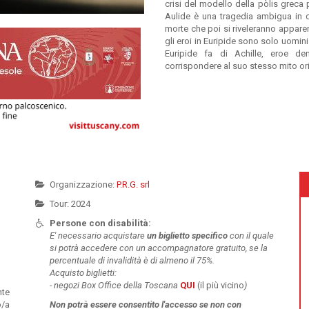
crisi del modello della pòlis greca 
Aulide è una tragedia ambigua in cu
morte che poi si riveleranno apparent
gli eroi in Euripide sono solo uomini
Euripide fa di Achille, eroe d
corrispondere al suo stesso mito ori
Organizzazione:
P.R.G. srl
Tour: 2024
Persone con disabilità:
E' necessario acquistare
un
biglietto specifico
con il quale
si potrà accedere con un accompagnatore gratuito, se la
percentuale di invalidità è di almeno il 75%.
Acquisto biglietti:
-
negozi Box Office della Toscana
QUI
(il più vicino
)
nte
o/a
Non potrà essere
consentito l'accesso se non con