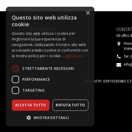
×
Questo sito web utilizza
cookie
BITCONCERTI
CONTAT
Questo sito web utilizza i cookie per
Eventi
Gli uffici
migliorare la tua esperienza di
News
Pres
navigazione. Utilizzando il nostro sito web
Trasparenza
Viale
acconsenti a tutti i cookie in conformità con
Prevendite
la nostra policy per i cookie.
Leggi di più
Tel. 
info@
STRETTAMENTE NECESSARI
PERFORMANCE
PRG srl P.I. 03910330483 C.F
TARGETING
ACCETTA TUTTO
RIFIUTA TUTTO
MOSTRA DETTAGLI