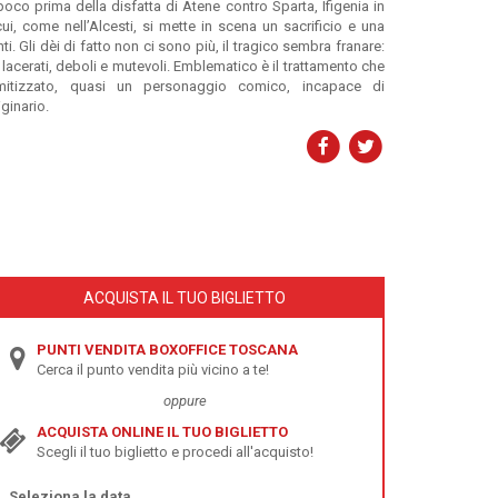
poco prima della disfatta di Atene contro Sparta, Ifigenia in
i, come nell’Alcesti, si mette in scena un sacrificio e una
i. Gli dèi di fatto non ci sono più, il tragico sembra franare:
 lacerati, deboli e mutevoli. Emblematico è il trattamento che
emitizzato, quasi un personaggio comico, incapace di
ginario.
ACQUISTA IL TUO BIGLIETTO
PUNTI VENDITA BOXOFFICE TOSCANA
Cerca il punto vendita più vicino a te!
oppure
ACQUISTA ONLINE IL TUO BIGLIETTO
Scegli il tuo biglietto e procedi all'acquisto!
Seleziona la data