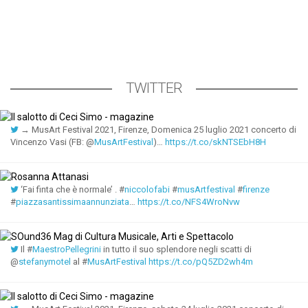
TWITTER
→ MusArt Festival 2021, Firenze, Domenica 25 luglio 2021 concerto di
Vincenzo Vasi (FB: @
MusArtFestival
)…
https://t.co/skNTSEbH8H
‘Fai finta che è normale’ . #
niccolofabi
#
musArtfestival
#
firenze
#
piazzasantissimaannunziata
…
https://t.co/NFS4WroNvw
Il #
MaestroPellegrini
in tutto il suo splendore negli scatti di
@
stefanymotel
al #
MusArtFestival
https://t.co/pQ5ZD2wh4m