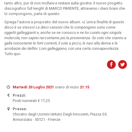
tanto altro, pur di non mollare e restare sulla giostra. Il nuovo progetto
discografico full lenght di MARCO PARENTE, attraverso i dieci brani che
lo compongono, parla di questo.
Spiega l’autore a proposito del nuovo album:
«L’unica finalità di questo
disco è se stesso! Le dieci canzoni che lo compongono sono come
oggetti galleggianti e, anche se ne conosco e ne ho curato ogni singola
molecola, non saprei raccontarne più la provenienza. So solo che stanno a
galla nonostante le forti correnti, il sole a picco, le navi alla deriva e le
acrobazie dei delfini. Loro galleggiano, con una certa consapevolezza.
Tutto qui».
Martedì 20 Luglio 2021
orario di inizio
21:15
Prezzi:
Posti numerati € 17,25
Presso:
Chiostro degli Uomini Istituto Degli Innocenti, Piazza SS.
Annunziata - 50121 - Firenze