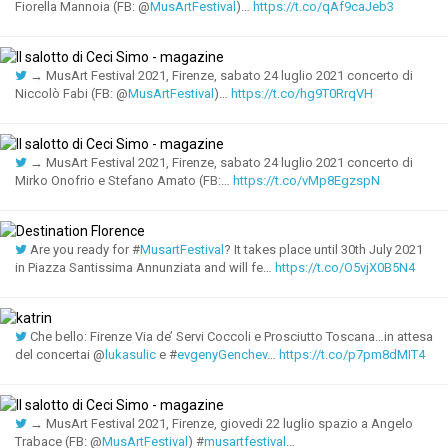
Fiorella Mannoia (FB: @
MusArtFestival
)…
https://t.co/qAf9caJeb3
→ MusArt Festival 2021, Firenze, sabato 24 luglio 2021 concerto di
Niccolò Fabi (FB: @
MusArtFestival
)…
https://t.co/hg9T0RrqVH
→ MusArt Festival 2021, Firenze, sabato 24 luglio 2021 concerto di
Mirko Onofrio e Stefano Amato (FB:…
https://t.co/vMp8EgzspN
Are you ready for #
MusartFestival
? It takes place until 30th July 2021
in Piazza Santissima Annunziata and will fe…
https://t.co/O5vjX0B5N4
Che bello: Firenze Via de’ Servi Coccoli e Prosciutto Toscana…in attesa
del concertai @
lukasulic
e #
evgenyGenchev
…
https://t.co/p7pm8dMIT4
→ MusArt Festival 2021, Firenze, giovedi 22 luglio spazio a Angelo
Trabace (FB: @
MusArtFestival
) #
musartfestival
…