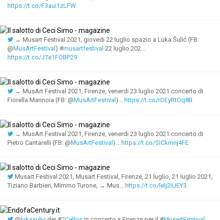
https://t.co/F3aui1zLFW
→ Musart Festival 2021, giovedi 22 luglio spazio a Luka Šulić (FB:
@
MusArtFestival
) #
musartfestival
22 luglio 202…
https://t.co/J7e1FOBP29
→ MusArt Festival 2021, Firenze, venerdi 23 luglio 2021 concerto di
Fiorella Mannoia (FB: @
MusArtFestival
)…
https://t.co/rOEyRtOq8B
→ MusArt Festival 2021, Firenze, venerdi 23 luglio 2021 concerto di
Pietro Cantarelli (FB: @
MusArtFestival
)…
https://t.co/SICkmnj4FE
Musart Festival 2021, Musart Festival, Firenze, 21 luglio, 21 luglio 2021,
Tiziano Barbieri, Mimmo Turone, → Mus…
https://t.co/lelj2iUEY3
@
lukasulic
dei #
2Cellos
in concerto a Firenze per il #
MusartFestival