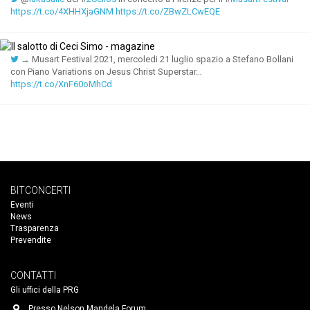
https://t.co/4XHHXjaGNM
https://t.co/ZBwZLCwEQE
→ Musart Festival 2021, mercoledi 21 luglio spazio a Stefano Bollani
con Piano Variations on Jesus Christ Superstar…
https://t.co/XnF60oMhCd
BITCONCERTI
Eventi
News
Trasparenza
Prevendite
CONTATTI
Gli uffici della PRG
Presso Nelson Mandela Forum