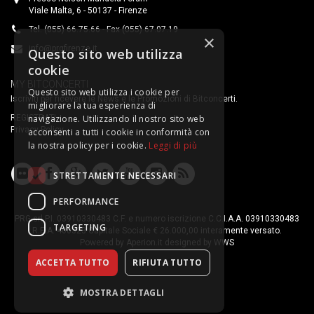
Viale Malta, 6 - 50137 - Firenze
Tel. (055) 66.75.66 - Fax (055) 67.07.19
×
info@prgfirenze.it
Questo sito web utilizza
cookie
MY BITCONCERTI
Questo sito web utilizza i cookie per
Iscriviti per ricevere le News e le Promozioni di Bitconcerti.
migliorare la tua esperienza di
navigazione. Utilizzando il nostro sito web
REGISTRATI
Privacy Policy
acconsenti a tutti i cookie in conformità con
la nostra policy per i cookie.
Leggi di più
STRETTAMENTE NECESSARI
PERFORMANCE
PRG srl P.I. 03910330483 C.F. e numero iscrizione C.C.I.A.A. 03910330483
TARGETING
R.E.A. 400323 Capitale Sociale € 26.000,00 interamente versato.
Powered by
Aperion.it
designed by
WWS
ACCETTA TUTTO
RIFIUTA TUTTO
MOSTRA DETTAGLI