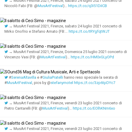
→ MusArt Festival 2021, Firenze, sabato 24 luglio 2021 concerto di
Niccolò Fabi (FB: @
MusArtFestival
)…
https://t.co/q3I51DiICB
→ MusArt Festival 2021, Firenze, sabato 24 luglio 2021 concerto di
Mirko Onofrio e Stefano Amato (FB:…
https://t.co/tRYgfqtWJT
→ MusArt Festival 2021, Firenze, Domenica 25 luglio 2021 concerto di
Vincenzo Vasi (FB: @
MusArtFestival
)…
https://t.co/HM0vGLyOPd
#
SerenaAltavilla
e #
GiuliaPratelli
hanno reso speciale la serata di
#
MusArtFestival
, pics by @
stefanymotel
https://t.co/3zp6tpDYc7
→ MusArt Festival 2021, Firenze, venerdi 23 luglio 2021 concerto di
Pietro Cantarelli (FB: @
MusArtFestival
)…
https://t.co/EOlhKNm6xo
→ MusArt Festival 2021, Firenze, venerdi 23 luglio 2021 concerto di