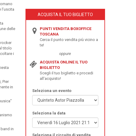
n Romano
 l’uscita
ACQUISTA IL TUO BIGLIETTO
sta
une delle
PUNTI VENDITA BOXOFFICE
TOSCANA
Cerca il punto vendita più vicino a
 rocker
te!
 titolo
coltare i
oppure
ACQUISTA ONLINE IL TUO
iesta
BIGLIETTO
Scegli il tuo biglietto e procedi
all'acquisto!
, Pier
mente in
Seleziona un evento
 musica”
Seleziona la data
ianismo
a band in
Seleziona il circuito di vendita