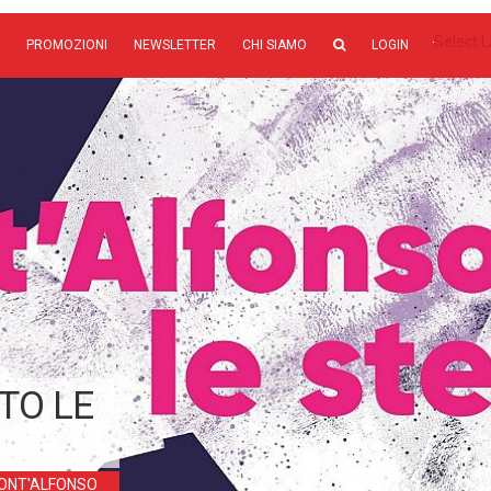
Select 
PROMOZIONI
NEWSLETTER
CHI SIAMO
LOGIN
TO LE
ONT'ALFONSO