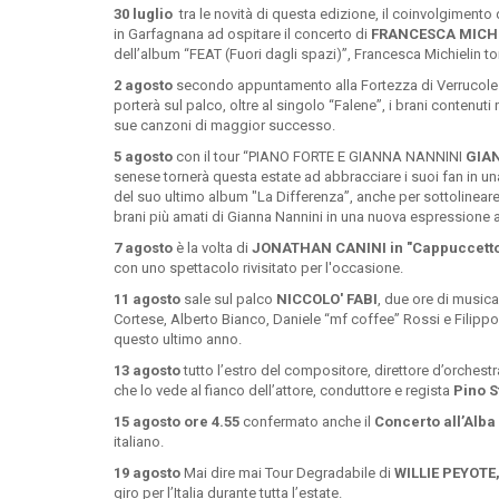
30 luglio
tra le novità di questa edizione, il coinvolgiment
in Garfagnana ad ospitare il concerto di
FRANCESCA MICH
dell’album “FEAT (Fuori dagli spazi)”, Francesca Michielin to
2 agosto
secondo appuntamento alla Fortezza di Verrucole
porterà sul palco, oltre al singolo “Falene”, i brani contenu
sue canzoni di maggior successo.
5 agosto
con il tour “PIANO FORTE E GIANNA NANNINI
GIA
senese tornerà questa estate ad abbracciare i suoi fan in un
del suo ultimo album "La Differenza”, anche per sottolineare
brani più amati di Gianna Nannini in una nuova espressione ar
7 agosto
è la volta di
JONATHAN CANINI in "Cappuccetto
con uno spettacolo rivisitato per l'occasione.
11 agosto
sale sul palco
NICCOLO' FABI
, due ore di musica
Cortese, Alberto Bianco, Daniele “mf coffee” Rossi e Filipp
questo ultimo anno.
13 agosto
tutto l’estro del compositore, direttore d’orchest
che lo vede al fianco dell’attore, conduttore e regista
Pino S
15 agosto ore 4.55
confermato anche il
Concerto all’Alba
italiano.
19 agosto
Mai dire mai Tour Degradabile di
WILLIE PEYOTE
giro per l’Italia durante tutta l’estate.