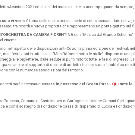
ElettroAcustico 2021 ed alcuni dei musicisti che lo accompagnano da sempre,
sola vi vorrei"
torna sulle scene per una serie di entusiasmanti date estive,
assato, tra ricordi e nuove proposte che rappresentano un ponte gettato sul fu
l'
ORCHESTRA DA CAMERA FIORENTINA
con "Musica dal Grande Schermo".
del cinema.
no nel rispetto delle disposizioni anti-Covid: la prima edizione del festival, ne
manifestazioni in tutta Italia. “Mont’Alfonso sotto le stelle” dispone di una p
ggi alle biglietterie, dalle sedute ai punti ristoro: tutte le fasi di ingresso, us
, grazie anche al supporto di decine di addetti che assistono il pubblico diretti
ione con le numerose associazioni del territorio.
concerti sarà necessario
essere in possesso del Green Pass -
QUI
tutte le 
___________________________________________________
egione Toscana, Comune di Castelnuovo di Garfagnana, Unione Comuni Garfagna
Lucca e con il sostegno di Fondazione Cassa di Risparmio di Lucca e Fondazio