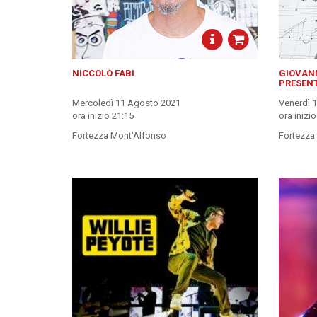
NICCOLÒ FABI
GIOVANN
PRESENT
Mercoledì 11 Agosto 2021
Venerdì 
ora inizio 21:15
ora inizi
Fortezza Mont'Alfonso
Fortezza