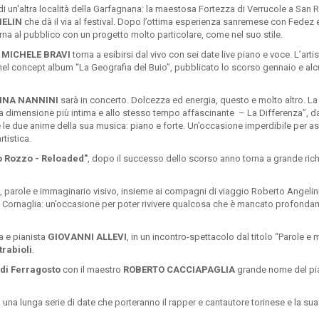
o di un'altra località della Garfagnana: la maestosa Fortezza di Verrucole a Sa
IELIN
che dà il via al festival. Dopo l’ottima esperienza sanremese con Fedez e
rna al pubblico con un progetto molto particolare, come nel suo stile.
MICHELE BRAVI
torna a esibirsi dal vivo con sei date live piano e voce. L’arti
ti nel concept album “La Geografia del Buio”, pubblicato lo scorso gennaio e alc
NNA NANNINI
sarà in concerto. Dolcezza ed energia, questo e molto altro. La
a dimensione più intima e allo stesso tempo affascinante – La Differenza”, dal
 le due anime della sua musica: piano e forte. Un’occasione imperdibile per as
tistica.
 Rozzo - Reloaded"
, dopo il successo dello scorso anno torna a grande rich
, parole e immaginario visivo, insieme ai compagni di viaggio Roberto Angelini
o Cornaglia: un’occasione per poter rivivere qualcosa che è mancato profonda
ra e pianista
GIOVANNI ALLEVI
, in un incontro-spettacolo dal titolo “Parole e
trabioli
.
 d
i Ferragosto
con il maestro
ROBERTO CACCIAPAGLIA
grande nome del p
,
una lunga serie di date che porteranno il rapper e cantautore torinese e la su