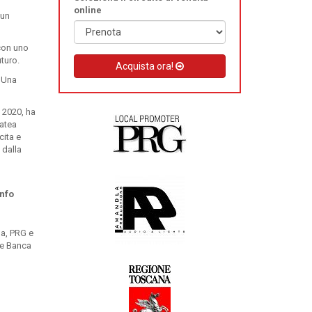
online
 un
 con uno
turo.
Acquista ora!
 Una
l 2020, ha
latea
cita e
 dalla
info
na, PRG e
ne Banca