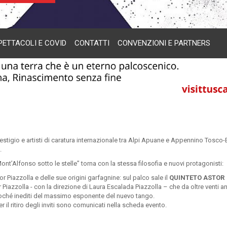
PETTACOLI E COVID
CONTATTI
CONVENZIONI E PARTNERS
estigio e artisti di caratura internazionale tra Alpi Apuane e Appennino Tosco-
.
ont’Alfonso sotto le stelle” torna con la stessa filosofia e nuovi protagonisti:
 Piazzolla e delle sue origini garfagnine: sul palco sale il
QUINTETO ASTOR
iazzolla - con la direzione di Laura Escalada Piazzolla – che da oltre venti ann
oché inediti del massimo esponente del nuevo tango.
r il ritiro degli inviti sono comunicati nella scheda evento.