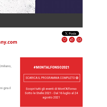
Emiliano,
#MONTALFONSO2021
SCARICA IL PROGRAMMA COMPLETO
i gira il
Scopri tutti gli eventi di Mont'Alfonso
Sotto le Stelle 2021 - Dal 16 luglio al 24
agosto 2021