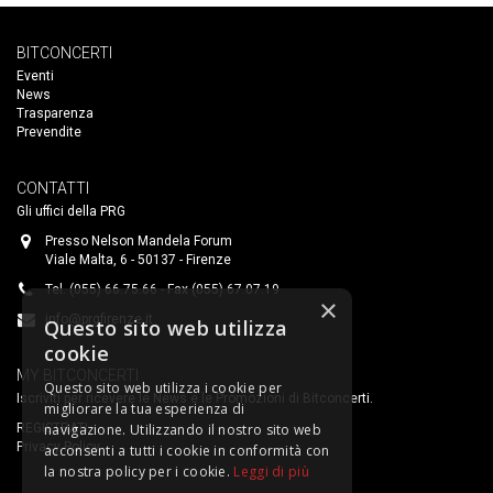
BITCONCERTI
Eventi
News
Trasparenza
Prevendite
CONTATTI
Gli uffici della PRG
Presso Nelson Mandela Forum
Viale Malta, 6 - 50137 - Firenze
Tel. (055) 66.75.66 - Fax (055) 67.07.19
×
info@prgfirenze.it
Questo sito web utilizza
cookie
MY BITCONCERTI
Questo sito web utilizza i cookie per
Iscriviti per ricevere le News e le Promozioni di Bitconcerti.
migliorare la tua esperienza di
REGISTRATI
navigazione. Utilizzando il nostro sito web
Privacy Policy
acconsenti a tutti i cookie in conformità con
la nostra policy per i cookie.
Leggi di più