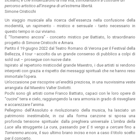
siciliano, e che influenzarono la mia vita, stimolandomi a costruire un
percorso artistico all’insegna di un’estrema libertà.
Simone Cristicchi
Un viaggio musicale alla ricerca dell’essenza nella confusione della
modernità, un rapimento - mistico e sensuale - tanto necessario in
questo tempo in cui viviamo.
È “Torneremo ancora” - concerto mistico per Battiato, lo straordinario
progetto di Simone Cristicchi e Amara.
Partito il 19 giugno 2022 dal Teatro Romano di Verona per il Festival della
Bellezza, il tour –accolto da un grande consenso di pubblico a colpi di
sold out – prosegue con nuove date.
Ispirato al repertorio misticodel grande Maestro, i due artisti si rendono
interpreti con grazia e rispetto dei messaggi spirituali che ne hanno reso
immortale l’opera.
Un’occasione per riscoprire un’eredità preziosa, in una nuovissima veste
arrangiata dal Maestro Valter Sivilotti.
Pochi sono gli artisti come Franco Battiato, capaci con le loro opere di
“cucire” terra e cielo, raggiungendo la rara armonia in grado di risvegliare
e accarezzare l’anima.
Pellegrino dell’Assoluto e rivoluzionario della musica, ha lasciato un
patrimonio inestimabile, in cui alla forma canzone si sposa una
profonda tensione spirituale: dalla preghiera universale
L’ombra della
Luce
alla struggente
La cura
, passando per
E ti vengo a cercare
fino a
Torneremo ancora
, il suo ultimo brano inciso e non a caso il titolo scelto
per il concerto.