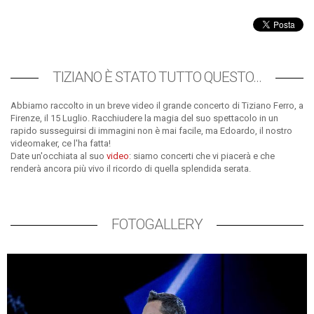
TIZIANO È STATO TUTTO QUESTO...
Abbiamo raccolto in un breve video il grande concerto di Tiziano Ferro, a
Firenze, il 15 Luglio. Racchiudere la magia del suo spettacolo in un
rapido susseguirsi di immagini non è mai facile, ma Edoardo, il nostro
videomaker, ce l'ha fatta!
Date un'occhiata al suo
video
: siamo concerti che vi piacerà e che
renderà ancora più vivo il ricordo di quella splendida serata.
FOTOGALLERY