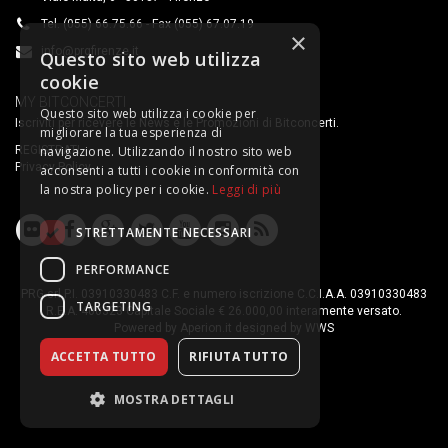
Tel. (055) 66.75.66 - Fax (055) 67.07.19
×
info@prgfirenze.it
Questo sito web utilizza
cookie
MY BITCONCERTI
Questo sito web utilizza i cookie per
Iscriviti per ricevere le News e le Promozioni di Bitconcerti.
migliorare la tua esperienza di
REGISTRATI
navigazione. Utilizzando il nostro sito web
Privacy Policy
acconsenti a tutti i cookie in conformità con
la nostra policy per i cookie.
Leggi di più
STRETTAMENTE NECESSARI
PERFORMANCE
PRG srl P.I. 03910330483 C.F. e numero iscrizione C.C.I.A.A. 03910330483
TARGETING
R.E.A. 400323 Capitale Sociale € 26.000,00 interamente versato.
Powered by
Aperion.it
designed by
WWS
ACCETTA TUTTO
RIFIUTA TUTTO
MOSTRA DETTAGLI