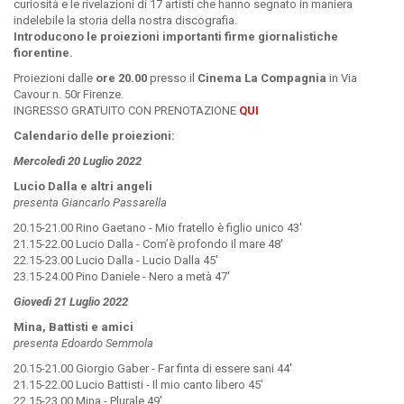
curiosità e le rivelazioni di 17 artisti che hanno segnato in maniera
indelebile la storia della nostra discografia.
Introducono le proiezioni importanti firme giornalistiche
fiorentine.
Proiezioni dalle
ore 20.00
presso il
Cinema La Compagnia
in Via
Cavour n. 50r Firenze.
INGRESSO GRATUITO CON PRENOTAZIONE
QUI
Calendario delle proiezioni:
Mercoledì 20 Luglio 2022
Lucio Dalla e altri angeli
presenta Giancarlo Passarella
20.15-21.00 Rino Gaetano - Mio fratello è figlio unico 43'
21.15-22.00 Lucio Dalla - Com’è profondo il mare 48'
22.15-23.00 Lucio Dalla - Lucio Dalla 45'
23.15-24.00 Pino Daniele - Nero a metà 47'
Giovedì 21 Luglio 2022
Mina, Battisti e amici
presenta Edoardo Semmola
20.15-21.00 Giorgio Gaber - Far finta di essere sani 44'
21.15-22.00 Lucio Battisti - Il mio canto libero 45'
22.15-23.00 Mina - Plurale 49'