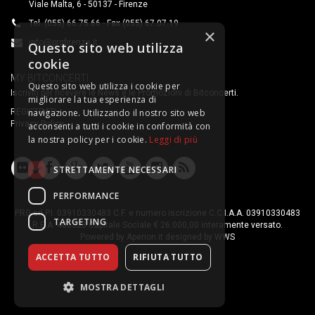
Viale Malta, 6 - 50137 - Firenze
Tel. (055) 66.75.66 - Fax (055) 67.07.19
×
info@prgfirenze.it
Questo sito web utilizza
cookie
MY BITCONCERTI
Questo sito web utilizza i cookie per
Iscriviti per ricevere le News e le Promozioni di Bitconcerti.
migliorare la tua esperienza di
REGISTRATI
navigazione. Utilizzando il nostro sito web
Privacy Policy
acconsenti a tutti i cookie in conformità con
la nostra policy per i cookie.
Leggi di più
STRETTAMENTE NECESSARI
PERFORMANCE
PRG srl P.I. 03910330483 C.F. e numero iscrizione C.C.I.A.A. 03910330483
TARGETING
R.E.A. 400323 Capitale Sociale € 26.000,00 interamente versato.
Powered by
Aperion.it
designed by
WWS
ACCETTA TUTTO
RIFIUTA TUTTO
MOSTRA DETTAGLI