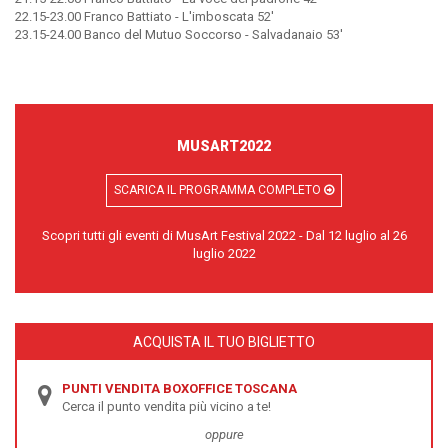
22.15-23.00 Franco Battiato - L'imboscata 52'
23.15-24.00 Banco del Mutuo Soccorso - Salvadanaio 53'
MUSART2022
SCARICA IL PROGRAMMA COMPLETO
Scopri tutti gli eventi di MusArt Festival 2022 - Dal 12 luglio al 26
luglio 2022
ACQUISTA IL TUO BIGLIETTO
PUNTI VENDITA BOXOFFICE TOSCANA
Cerca il punto vendita più vicino a te!
oppure