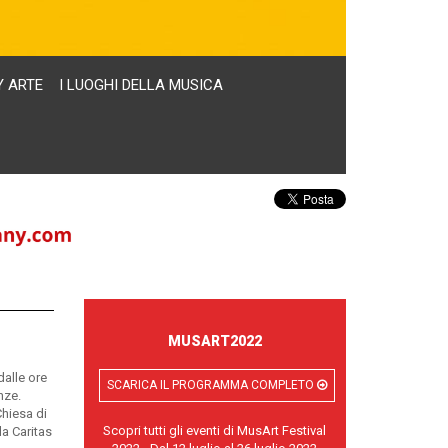
Y ARTE
I LUOGHI DELLA MUSICA
MUSART2022
dalle ore
SCARICA IL PROGRAMMA COMPLETO
nze.
Chiesa di
Scopri tutti gli eventi di MusArt Festival
la Caritas