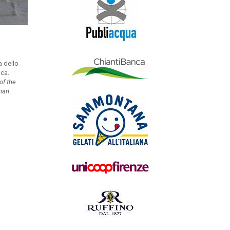
a dello
ica.
of the
uman