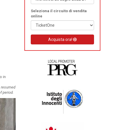
Seleziona il circuito di vendita
online
Acquista ora!
o in
as resumed
f period.