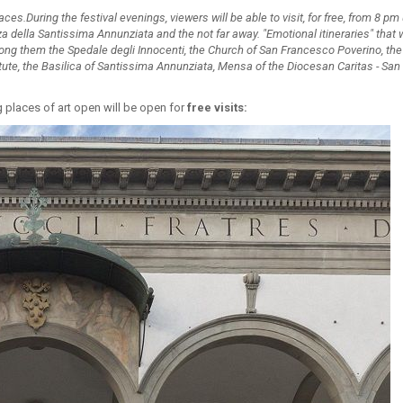
.During the festival evenings, viewers will be able to visit, for free, from 8 pm 
 della Santissima Annunziata and the not far away. "Emotional itineraries" that w
ng them the Spedale degli Innocenti, the Church of San Francesco Poverino, th
tute, the Basilica of Santissima Annunziata, Mensa of the Diocesan Caritas - San
 places of art open will be open for
free visits: