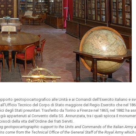
supporto geotopocartografico alle Unità e ai Comandi dell'Esercito italiano e sv
i dall'Ufficio Tecnico del Corpo di Stato maggiore del Regio Esercito che nel 18
afici degli Stati preunitari. Trasferito da Torino a Firenze nel 1865, nel 1882 ha a
 già appartenuti al Convento della SS. Annunziata, tra i quali spicca il monume
odi della vita dell'Ordine dei frati Serviti.
iding geotopocartographic support to the Units and Commands of the Italian Army 
gins come from the Technical Office of the General Staff of the Royal Army which