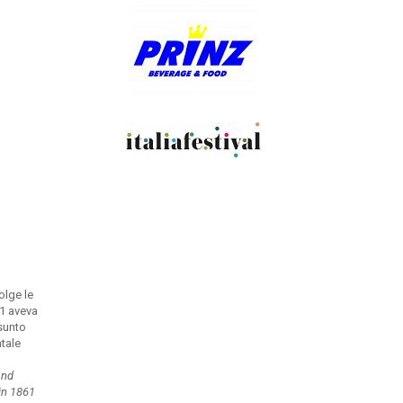
olge le
61 aveva
ssunto
ntale
and
 in 1861