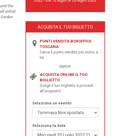
2022 - Dal 12 luglio al 26 luglio 2022
until the
ill unfold
e Garden
ACQUISTA IL TUO BIGLIETTO
PUNTI VENDITA BOXOFFICE
TOSCANA
Cerca il punto vendita più vicino a
te!
oppure
ACQUISTA ONLINE IL TUO
BIGLIETTO
Scegli il tuo biglietto e procedi
all'acquisto!
Seleziona un evento
Seleziona la data