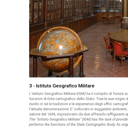
3 - Istituto Geografico Militare
L'Istituto Geografico Militare (IGM) ha il compito di fornire 
funzioni di Ente cartografico dello Stato. Trae le sue origin
riunito in sé le tradizioni e le esperienze degli uffici cartogr
l'attuale denominazione. E' collocato in suggestivi ambienti,
salone del 1694, impreziosito da due affreschi raffiguranti epis
The "Istituto Geografico Militare" (IGM) has the task of prov
performs the functions of the State Cartographic Body. Its ori