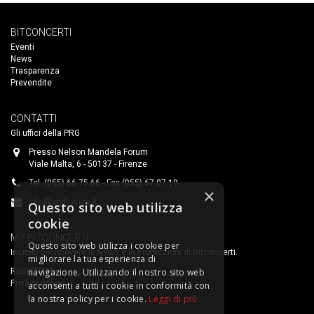
BITCONCERTI
Eventi
News
Trasparenza
Prevendite
CONTATTI
Gli uffici della PRG
Presso Nelson Mandela Forum
Viale Malta, 6 - 50137 - Firenze
Tel. (055) 66.75.66 - Fax (055) 67.07.19
×
info@prgfirenze.it
Questo sito web utilizza
cookie
MY BITCONCERTI
Questo sito web utilizza i cookie per
Iscriviti per ricevere le News e le Promozioni di Bitconcerti.
migliorare la tua esperienza di
REGISTRATI
navigazione. Utilizzando il nostro sito web
Privacy Policy
acconsenti a tutti i cookie in conformità con
la nostra policy per i cookie.
Leggi di più